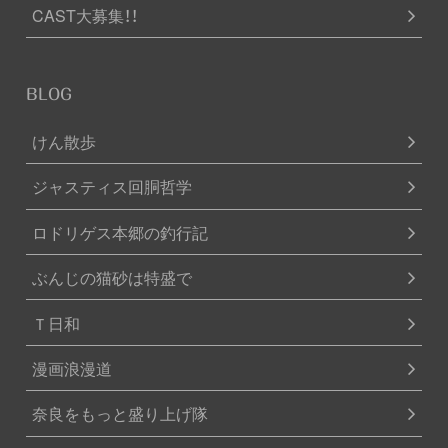
CAST大募集！！
BLOG
けん散歩
ジャスティス回胴哲学
ロドリゲス本郷の釣行記
ぶんじの猫砂は特盛で
Ｔ日和
漫画浪漫道
奈良をもっと盛り上げ隊