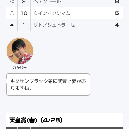
◎
9
ヘデントール
8
○
10
ウインマクシマム
5
▲
1
サトノシュトラーセ
4
なかじー
キタサンブラック弟に武豊と夢があ
りますね。
天皇賞(春)（4/28）