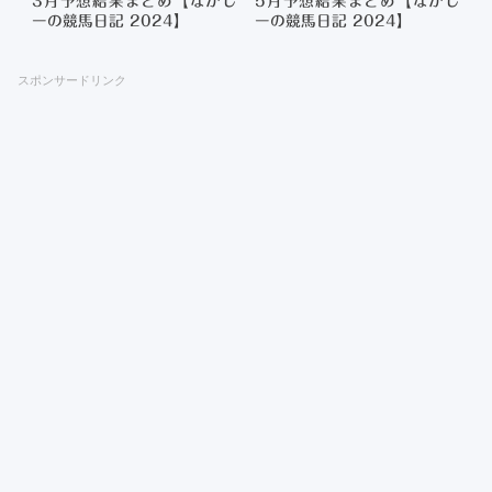
3月予想結果まとめ【なかじ
5月予想結果まとめ【なかじ
ーの競馬日記 2024】
ーの競馬日記 2024】
スポンサードリンク