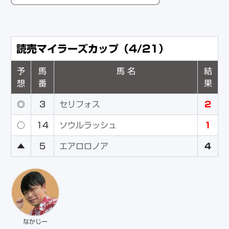
読売マイラーズカップ（4/21）
予
馬
馬 名
結
想
番
果
◎
3
セリフォス
2
○
14
ソウルラッシュ
1
▲
5
エアロロノア
4
なかじー