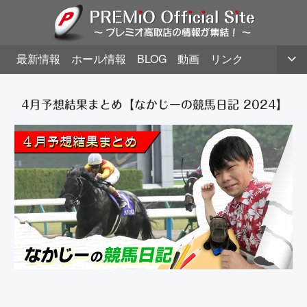
最新情報
ホール情報
BLOG
動画
リンク
4月予想結果まとめ【なかじーの競馬日記 2024】