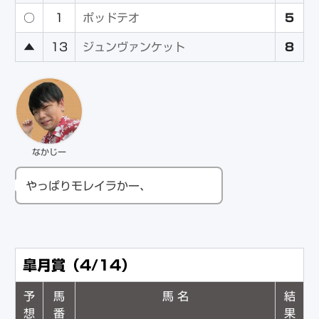
○
1
ポッドテオ
5
▲
13
ジュンヴァンケット
8
なかじー
やっぱりモレイラかー、
皐月賞（4/14）
予
馬
馬 名
結
想
番
果