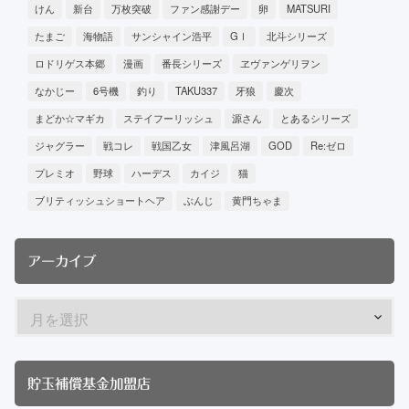
けん
新台
万枚突破
ファン感謝デー
卵
MATSURI
たまご
海物語
サンシャイン浩平
GⅠ
北斗シリーズ
ロドリゲス本郷
漫画
番長シリーズ
ヱヴァンゲリヲン
なかじー
6号機
釣り
TAKU337
牙狼
慶次
まどか☆マギカ
ステイフーリッシュ
源さん
とあるシリーズ
ジャグラー
戦コレ
戦国乙女
津風呂湖
GOD
Re:ゼロ
プレミオ
野球
ハーデス
カイジ
猫
ブリティッシュショートヘア
ぶんじ
黄門ちゃま
アーカイブ
貯玉補償基金加盟店