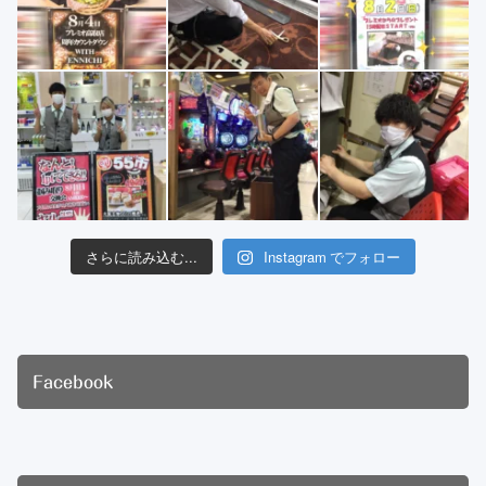
さらに読み込む...
Instagram でフォロー
Facebook