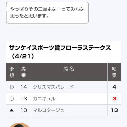
やっぱりその二頭よなーってみんな
思ったと思います。
サンケイスポーツ賞フローラステークス
（4/21）
予
馬
馬 名
結
想
番
果
◎
14
クリスマスパレード
4
○
13
カニキュル
3
▲
10
マルコタージュ
13