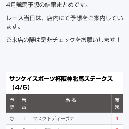
4月競馬予想の結果まとめです。
レース当日は、店内にて予想をご案内してい
ます。
ご来店の際は是非チェックをお願いします！
サンケイスポーツ杯阪神牝馬ステークス
（4/6）
予
馬
馬 名
結
想
番
果
◎
1
マスクトディーヴァ
1