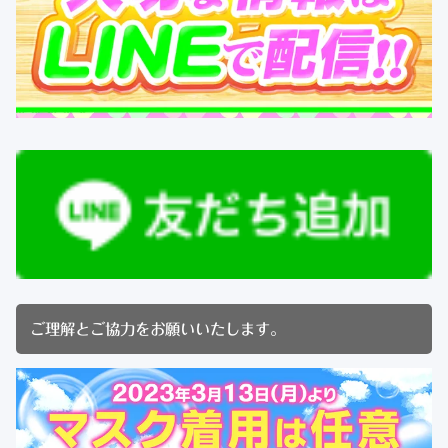
ご理解とご協力をお願いいたします。