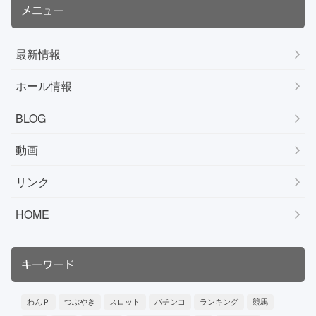
メニュー
最新情報
ホール情報
BLOG
動画
リンク
HOME
キーワード
わんＰ
つぶやき
スロット
パチンコ
ランキング
競馬