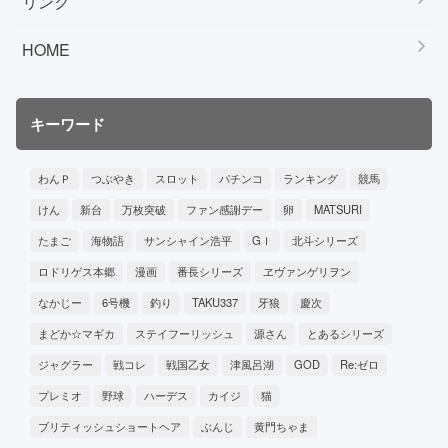
リンク
HOME
キーワード
わんＰ
つぶやき
スロット
パチンコ
ランキング
競馬
けん
新台
万枚突破
ファン感謝デー
卵
MATSURI
たまご
海物語
サンシャイン浩平
GⅠ
北斗シリーズ
ロドリゲス本郷
漫画
番長シリーズ
ヱヴァンゲリヲン
なかじー
6号機
釣り
TAKU337
牙狼
慶次
まどか☆マギカ
ステイフーリッシュ
源さん
とあるシリーズ
ジャグラー
戦コレ
戦国乙女
津風呂湖
GOD
Re:ゼロ
プレミオ
野球
ハーデス
カイジ
猫
ブリティッシュショートヘア
ぶんじ
黄門ちゃま