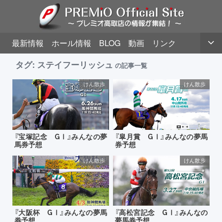
最新情報
ホール情報
BLOG
動画
リンク
タグ:
ステイフーリッシュ
の記事一覧
けん散歩
けん散歩
『宝塚記念 GⅠ』みんなの夢
『皐月賞 GⅠ』みんなの夢馬
馬券予想
券予想
けん散歩
けん散歩
『大阪杯 GⅠ』みんなの夢馬
『高松宮記念 GⅠ』みんなの
券予想
夢馬券予想