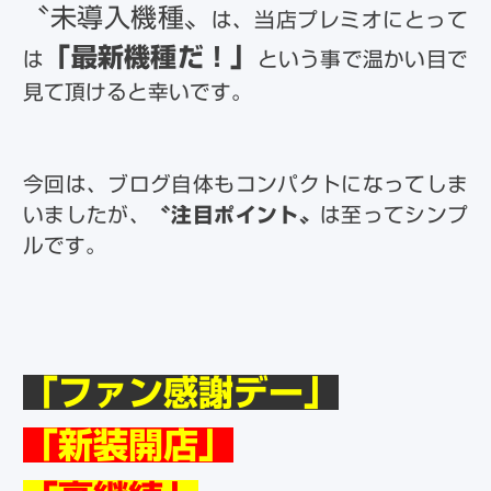
〝未導入機種〟
は、当店プレミオにとって
「最新機種だ！」
は
という事で温かい目で
見て頂けると幸いです。
今回は、ブログ自体もコンパクトになってしま
いましたが、
〝注目ポイント〟
は至ってシンプ
ルです。
「ファン感謝デー」
「新装開店」