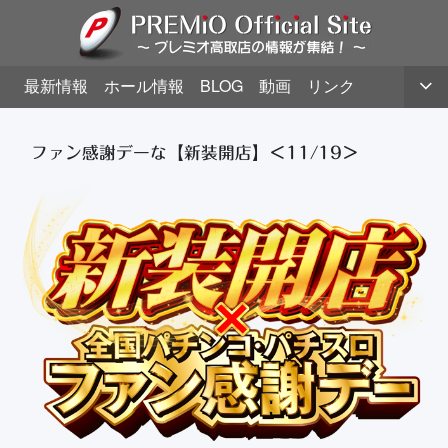
最新情報
ホール情報
BLOG
動画
リンク
ファン感謝デーな【新装開店】＜11/19＞