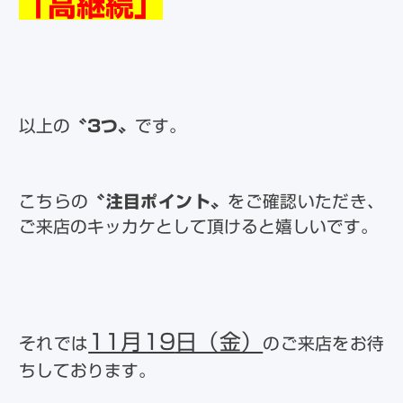
「高継続」
以上の
〝3つ〟
です。
こちらの
〝注目ポイント〟
をご確認いただき、
ご来店のキッカケとして頂けると嬉しいです。
11月19
日（金）
それでは
のご来店をお待
ちしております。