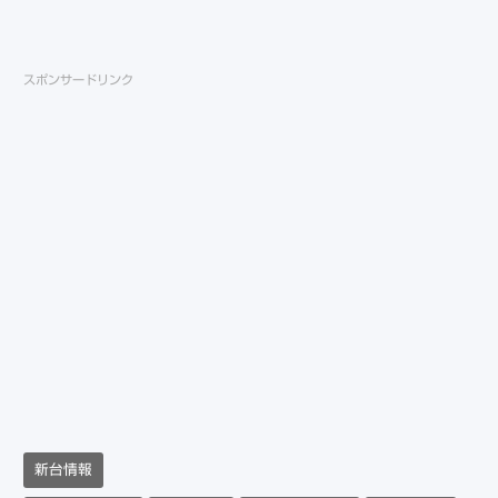
スポンサードリンク
新台情報