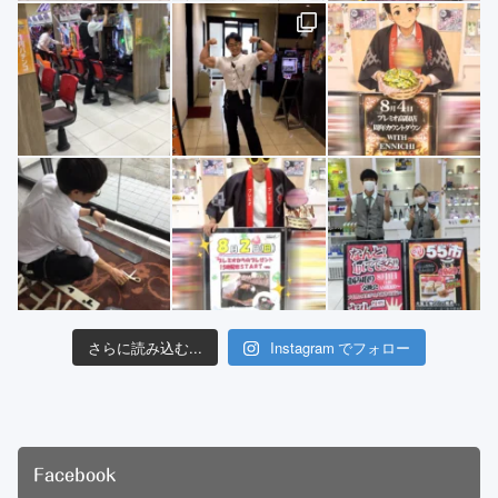
さらに読み込む...
Instagram でフォロー
Facebook