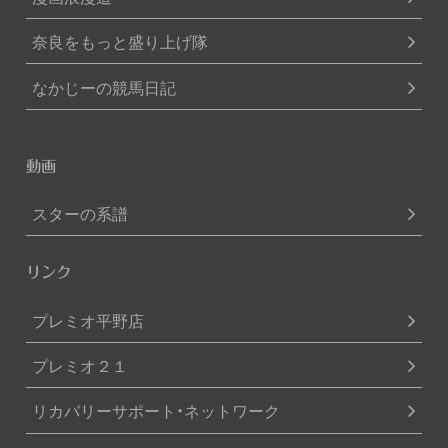
奈良をもっと盛り上げ隊
なかじーの競馬日記
動画
スターの系譜
リンク
プレミオ平野店
プレミオ２１
リカバリーサポート・ネットワーク