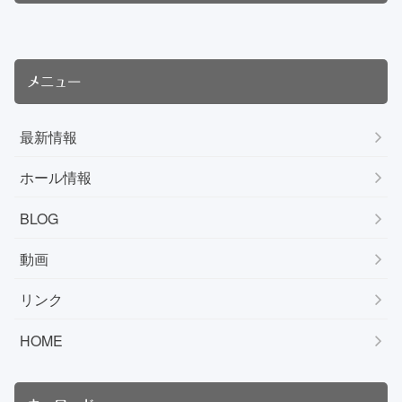
メニュー
最新情報
ホール情報
BLOG
動画
リンク
HOME