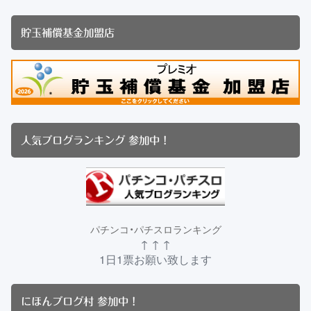
貯玉補償基金加盟店
人気ブログランキング 参加中！
パチンコ・パチスロランキング
↑ ↑ ↑
1日1票お願い致します
にほんブログ村 参加中！