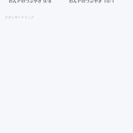
わんＰのつぶやき 9/8
わんＰのつぶやき 10/1
スポンサードリンク