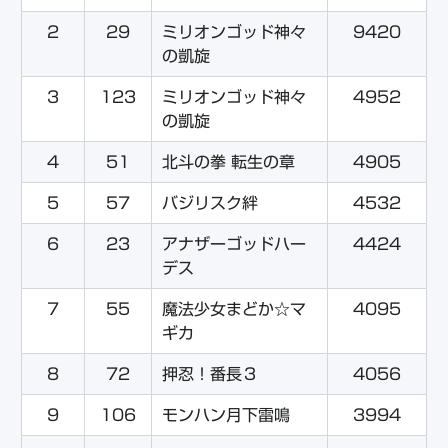
2
29
ミリオンゴッド神々
9420
の凱旋
3
123
ミリオンゴッド神々
4952
の凱旋
4
51
北斗の拳 転生の章
4905
5
57
バジリスク絆
4532
6
23
アナザーゴッドハー
4424
デス
7
55
魔法少女まどか☆マ
4095
ギカ
8
72
押忍！番長３
4056
9
106
モンハン月下雷鳴
3994