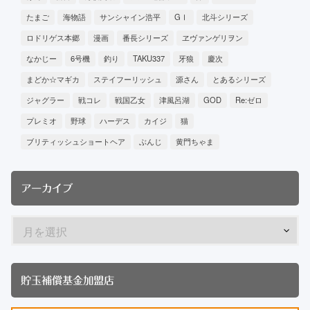
たまご
海物語
サンシャイン浩平
GⅠ
北斗シリーズ
ロドリゲス本郷
漫画
番長シリーズ
ヱヴァンゲリヲン
なかじー
6号機
釣り
TAKU337
牙狼
慶次
まどか☆マギカ
ステイフーリッシュ
源さん
とあるシリーズ
ジャグラー
戦コレ
戦国乙女
津風呂湖
GOD
Re:ゼロ
プレミオ
野球
ハーデス
カイジ
猫
ブリティッシュショートヘア
ぶんじ
黄門ちゃま
アーカイブ
貯玉補償基金加盟店