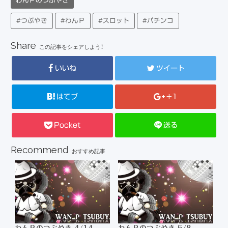
わんＰのつぶやき
#つぶやき
#わんＰ
#スロット
#パチンコ
Share
この記事をシェアしよう！
いいね
ツイート
はてブ
+1
Pocket
送る
Recommend
おすすめ記事