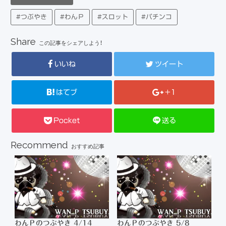
#つぶやき
#わんＰ
#スロット
#パチンコ
Share
この記事をシェアしよう！
いいね
ツイート
はてブ
+1
Pocket
送る
Recommend
おすすめ記事
わんＰのつぶやき 4/14
わんＰのつぶやき 5/8