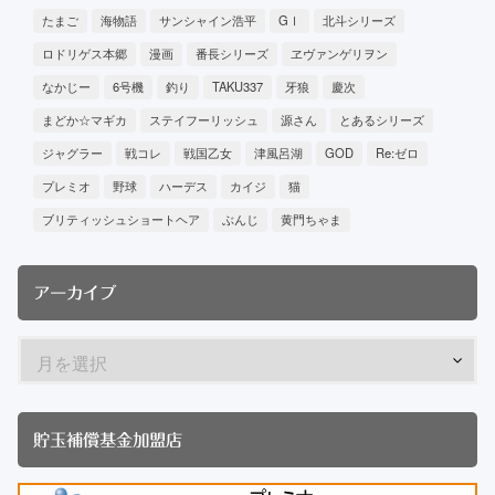
たまご
海物語
サンシャイン浩平
GⅠ
北斗シリーズ
ロドリゲス本郷
漫画
番長シリーズ
ヱヴァンゲリヲン
なかじー
6号機
釣り
TAKU337
牙狼
慶次
まどか☆マギカ
ステイフーリッシュ
源さん
とあるシリーズ
ジャグラー
戦コレ
戦国乙女
津風呂湖
GOD
Re:ゼロ
プレミオ
野球
ハーデス
カイジ
猫
ブリティッシュショートヘア
ぶんじ
黄門ちゃま
アーカイブ
貯玉補償基金加盟店