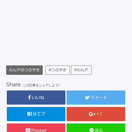
わんＰのつぶやき
#つぶやき
#わんＰ
Share
この記事をシェアしよう！
いいね
ツイート
はてブ
+1
Pocket
送る