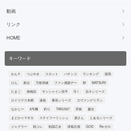
動画
リンク
HOME
キーワード
わんＰ
つぶやき
スロット
パチンコ
ランキング
競馬
けん
新台
万枚突破
ファン感謝デー
卵
MATSURI
たまご
海物語
サンシャイン浩平
GⅠ
北斗シリーズ
ロドリゲス本郷
漫画
番長シリーズ
ヱヴァンゲリヲン
なかじー
6号機
釣り
TAKU337
牙狼
慶次
まどか☆マギカ
ステイフーリッシュ
源さん
とあるシリーズ
ジャグラー
戦コレ
戦国乙女
津風呂湖
GOD
Re:ゼロ