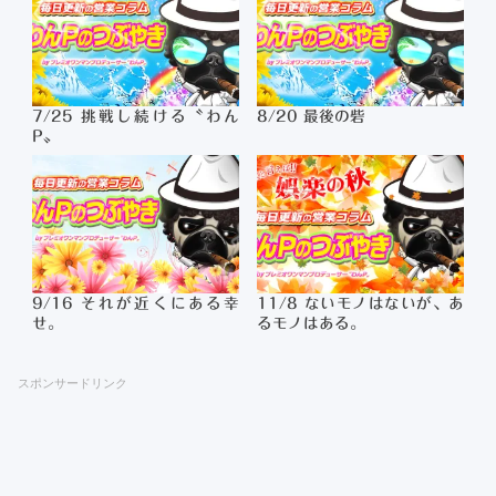
7/25 挑戦し続ける〝わん
8/20 最後の砦
P〟
9/16 それが近くにある幸
11/8 ないモノはないが、あ
せ。
るモノはある。
スポンサードリンク