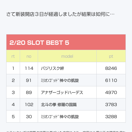
さて新装開店３日が経過しましたが結果は如何に…
2/20 SLOT BEST 5
rt
no
model
pt
1
114
バジリスク絆
8246
2
91
ﾐﾘｵﾝｺﾞｯﾄﾞ神々の凱旋
6110
3
89
アナザーゴッドハーデス
4970
4
102
北斗の拳 修羅の国篇
3783
5
30
ﾐﾘｵﾝｺﾞｯﾄﾞ神々の凱旋
3288