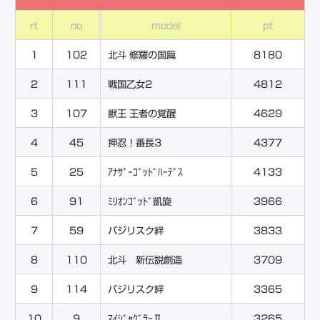
rt
no
model
pt
1
102
北斗 修羅の国篇
8180
2
111
戦国乙女2
4812
3
107
獣王 王者の覚醒
4629
4
45
押忍！番長3
4377
5
25
ｱﾅｻﾞｰｺﾞｯﾄﾞﾊｰﾃﾞｽ
4133
6
91
ﾐﾘｵﾝｺﾞｯﾄﾞ凱旋
3966
7
59
バジリスク絆
3833
8
110
北斗 新伝説創造
3709
9
114
バジリスク絆
3365
10
9
ﾏｲｼﾞｬｸﾞﾗｰⅡ
3265