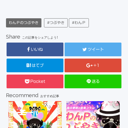
わんＰのつぶやき
#つぶやき
#わんＰ
Share
この記事をシェアしよう！
いいね
ツイート
はてブ
+1
Pocket
送る
Recommend
おすすめ記事