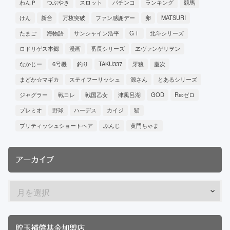
わんＰ
つぶやき
スロット
パチンコ
ランキング
競馬
けん
新台
万枚突破
ファン感謝デー
卵
MATSURI
たまご
海物語
サンシャイン浩平
GⅠ
北斗シリーズ
ロドリゲス本郷
漫画
番長シリーズ
ヱヴァンゲリヲン
なかじー
6号機
釣り
TAKU337
牙狼
慶次
まどか☆マギカ
ステイフーリッシュ
源さん
とあるシリーズ
ジャグラー
戦コレ
戦国乙女
津風呂湖
GOD
Re:ゼロ
プレミオ
野球
ハーデス
カイジ
猫
ブリティッシュショートヘア
ぶんじ
黄門ちゃま
アーカイブ
貯玉補償基金加盟店