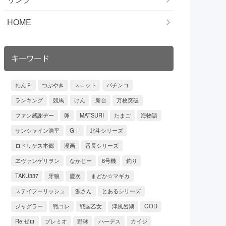
HOME
キーワード
わんＰ
つぶやき
スロット
パチンコ
ランキング
競馬
けん
新台
万枚突破
ファン感謝デー
卵
MATSURI
たまご
海物語
サンシャイン浩平
GⅠ
北斗シリーズ
ロドリゲス本郷
漫画
番長シリーズ
ヱヴァンゲリヲン
なかじー
6号機
釣り
TAKU337
牙狼
慶次
まどか☆マギカ
ステイフーリッシュ
源さん
とあるシリーズ
ジャグラー
戦コレ
戦国乙女
津風呂湖
GOD
Re:ゼロ
プレミオ
野球
ハーデス
カイジ