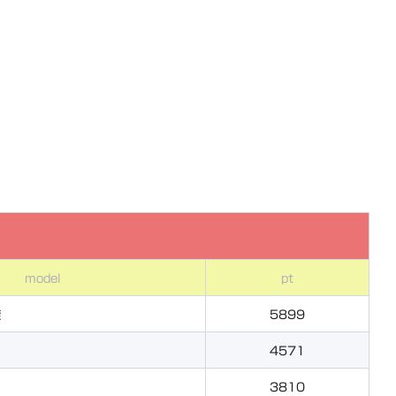
model
pt
旋
5899
4571
3810