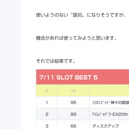
使いようのない〝語呂〟になりそうですが、
機会があれば使ってみようと思います。
それでは結果です。
7/11 SLOT BEST 5
rt
no
1
95
ﾐﾘｵﾝｺﾞｯﾄﾞ神々の凱
2
99
ｱｲﾑｼﾞｬｸﾞﾗｰEX20th
3
66
ディスクアップ