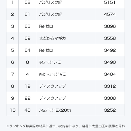
1
58
バジリスク絆
5151
2
61
バジリスク絆
4574
3
66
Re:ゼロ
3896
4
69
まどか☆マギカ
3558
5
64
3492
Re:ゼロ
6
8
3490
ﾏｲｼﾞｬｸﾞﾗｰⅡ
7
4
3404
ﾊｯﾋﾟｰｼﾞｬｸﾞVⅡ
8
19
3312
ディスクアップ
9
22
3308
ディスクアップ
10
40
3252
ｱｲﾑｼﾞｬｸﾞEX20th
※ランキングは実際の結果に基づいた内容により、容易に大量出玉の獲得を伺わ