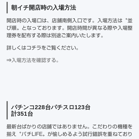
朝イチ開店時の入場方法
開店時の入場口は、店舗南側入口です。入場方法は〝並
び順〟となっております。開店時間が異なる際や入場整
理券を配布する際は別途ご案内いたします。
詳しくはコチラをご覧ください。
⇒
入場方法を確認する。
パチンコ
228
台パチスロ
123
台
計
351
台
最新台ばかりの店舗ではありません。こだわりの機種を
揃え〝パチLIFE〟が愉しめるよう試行錯誤を重ねており