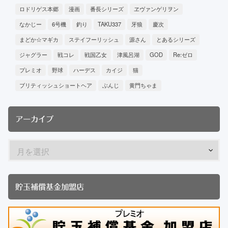
ロドリゲス本郷
漫画
番長シリーズ
ヱヴァンゲリヲン
なかじー
6号機
釣り
TAKU337
牙狼
慶次
まどか☆マギカ
ステイフーリッシュ
源さん
とあるシリーズ
ジャグラー
戦コレ
戦国乙女
津風呂湖
GOD
Re:ゼロ
プレミオ
野球
ハーデス
カイジ
猫
ブリティッシュショートヘア
ぶんじ
黄門ちゃま
アーカイブ
貯玉補償基金加盟店