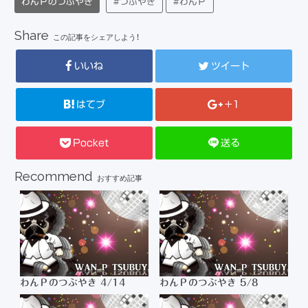
わんＰのつぶやき
#つぶやき
#わんＰ
Share
この記事をシェアしよう！
いいね
ツイート
はてブ
+1
Pocket
送る
Recommend
おすすめ記事
わんＰのつぶやき 4/14
わんＰのつぶやき 5/8