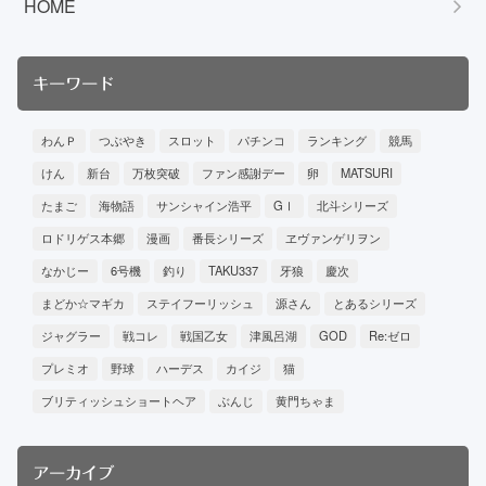
HOME
キーワード
わんＰ
つぶやき
スロット
パチンコ
ランキング
競馬
けん
新台
万枚突破
ファン感謝デー
卵
MATSURI
たまご
海物語
サンシャイン浩平
GⅠ
北斗シリーズ
ロドリゲス本郷
漫画
番長シリーズ
ヱヴァンゲリヲン
なかじー
6号機
釣り
TAKU337
牙狼
慶次
まどか☆マギカ
ステイフーリッシュ
源さん
とあるシリーズ
ジャグラー
戦コレ
戦国乙女
津風呂湖
GOD
Re:ゼロ
プレミオ
野球
ハーデス
カイジ
猫
ブリティッシュショートヘア
ぶんじ
黄門ちゃま
アーカイブ