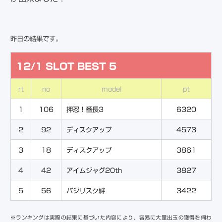
昨日の結果です。
12/1 SLOT BEST 5
rt
no
model
pt
1
106
押忍！番長3
6320
2
92
ディスクアップ
4573
3
18
ディスクアップ
3861
4
42
アイムジャグ20th
3827
5
56
バジリスク絆
3422
※ランキングは実際の結果に基づいた内容により、容易に大量出玉の獲得を伺わ