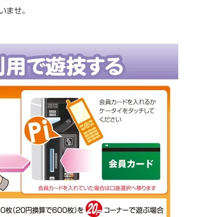
いませ。
。