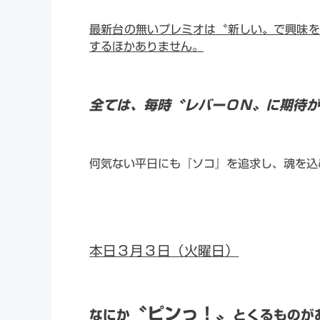
最新台の無いプレミオは〝新しい〟で興味を
するほかありません。
全ては、毎時〝レバーＯＮ〟に期待
何気ない平日にも『ソコ』を追求し、魂を込
本日３月３日（火曜日）
〝ピンっ！〟
なにか
とくるものが