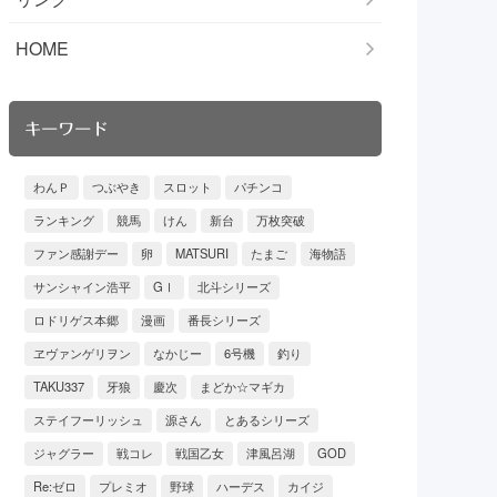
HOME
キーワード
わんＰ
つぶやき
スロット
パチンコ
ランキング
競馬
けん
新台
万枚突破
ファン感謝デー
卵
MATSURI
たまご
海物語
サンシャイン浩平
GⅠ
北斗シリーズ
ロドリゲス本郷
漫画
番長シリーズ
ヱヴァンゲリヲン
なかじー
6号機
釣り
TAKU337
牙狼
慶次
まどか☆マギカ
ステイフーリッシュ
源さん
とあるシリーズ
ジャグラー
戦コレ
戦国乙女
津風呂湖
GOD
Re:ゼロ
プレミオ
野球
ハーデス
カイジ