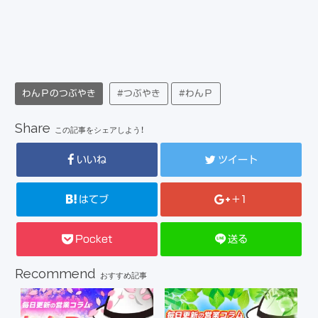
わんＰのつぶやき
#つぶやき
#わんＰ
Share
この記事をシェアしよう！
いいね
ツイート
はてブ
+1
Pocket
送る
Recommend
おすすめ記事