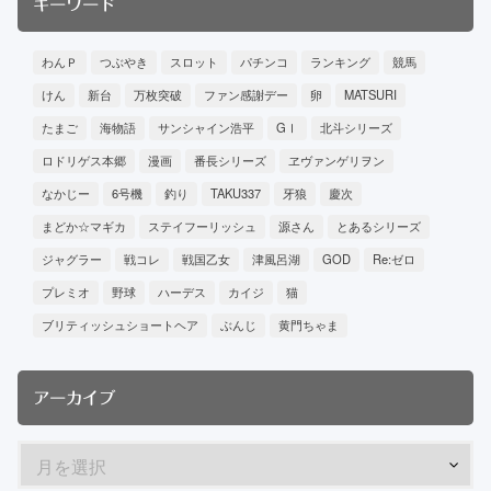
キーワード
わんＰ
つぶやき
スロット
パチンコ
ランキング
競馬
けん
新台
万枚突破
ファン感謝デー
卵
MATSURI
たまご
海物語
サンシャイン浩平
GⅠ
北斗シリーズ
ロドリゲス本郷
漫画
番長シリーズ
ヱヴァンゲリヲン
なかじー
6号機
釣り
TAKU337
牙狼
慶次
まどか☆マギカ
ステイフーリッシュ
源さん
とあるシリーズ
ジャグラー
戦コレ
戦国乙女
津風呂湖
GOD
Re:ゼロ
プレミオ
野球
ハーデス
カイジ
猫
ブリティッシュショートヘア
ぶんじ
黄門ちゃま
アーカイブ