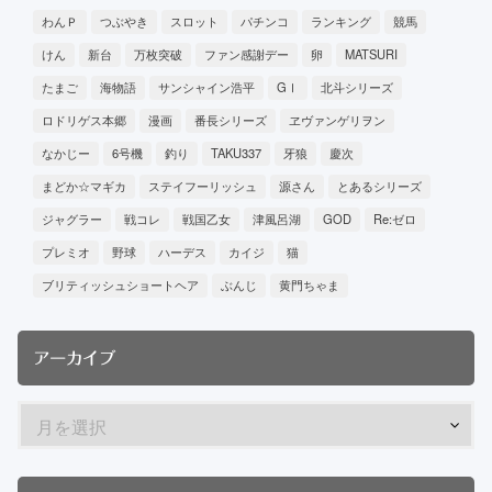
わんＰ
つぶやき
スロット
パチンコ
ランキング
競馬
けん
新台
万枚突破
ファン感謝デー
卵
MATSURI
たまご
海物語
サンシャイン浩平
GⅠ
北斗シリーズ
ロドリゲス本郷
漫画
番長シリーズ
ヱヴァンゲリヲン
なかじー
6号機
釣り
TAKU337
牙狼
慶次
まどか☆マギカ
ステイフーリッシュ
源さん
とあるシリーズ
ジャグラー
戦コレ
戦国乙女
津風呂湖
GOD
Re:ゼロ
プレミオ
野球
ハーデス
カイジ
猫
ブリティッシュショートヘア
ぶんじ
黄門ちゃま
アーカイブ