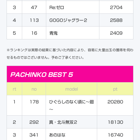
3
47
Re:ゼロ
2704
4
113
GOGOジャグラー２
2588
5
16
青鬼
2409
※ランキングは実際の結果に基づいた内容により、容易に大量出玉の獲得を伺わ
せるものではございません。予めご了承ください。
PACHINKO BEST 5
rt
no
model
pt
1
178
ひぐらしのなく頃に～廻
20280
～
2
292
真・北斗無双２
18130
3
341
あのはな
16740