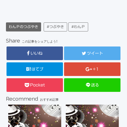
わんＰのつぶやき
#つぶやき
#わんＰ
Share
この記事をシェアしよう！
いいね
ツイート
はてブ
+1
Pocket
送る
Recommend
おすすめ記事