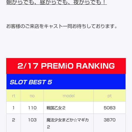
朝からでも、昼からでも、夜からでも！
お客様のご来店をキャスト一同お待ちしております。
2/17 PREMiO RANKING
SLOT BEST 5
rt
no
model
pt
1
110
戦国乙女２
5083
2
103
魔法少女まどか☆マギカ
3870
２