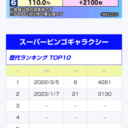
スーパービンゴギャラクシー
歴代ランキング TOP10
rt
day
no
pt
1
2022/3/5
6
4261
2
2023/1/7
21
3130
3
–
–
–
4
–
–
–