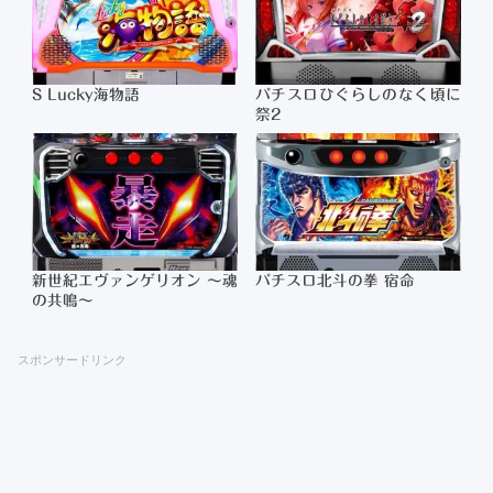
S Lucky海物語
パチスロひぐらしのなく頃に
祭2
新世紀エヴァンゲリオン ～魂
パチスロ北斗の拳 宿命
の共鳴～
スポンサードリンク