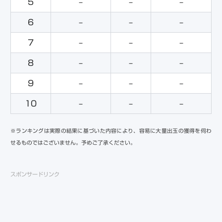
5
–
–
–
6
–
–
–
7
–
–
–
8
–
–
–
9
–
–
–
10
–
–
–
※ランキングは実際の結果に基づいた内容により、容易に大量出玉の獲得を伺わ
せるものではございません。予めご了承ください。
スポンサードリンク