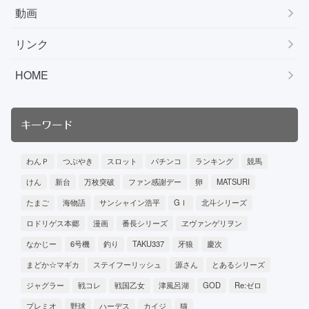
動画
リンク
HOME
キーワード
わんＰ
つぶやき
スロット
パチンコ
ランキング
競馬
けん
新台
万枚突破
ファン感謝デー
卵
MATSURI
たまご
海物語
サンシャイン浩平
GⅠ
北斗シリーズ
ロドリゲス本郷
漫画
番長シリーズ
ヱヴァンゲリヲン
なかじー
6号機
釣り
TAKU337
牙狼
慶次
まどか☆マギカ
ステイフーリッシュ
源さん
とあるシリーズ
ジャグラー
戦コレ
戦国乙女
津風呂湖
GOD
Re:ゼロ
プレミオ
野球
ハーデス
カイジ
猫