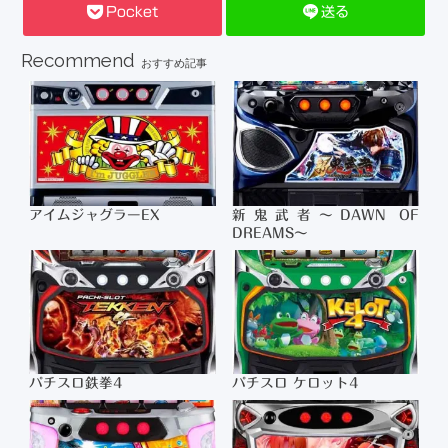
Pocket
送る
Recommend
おすすめ記事
アイムジャグラーEX
新鬼武者～DAWN OF
DREAMS～
パチスロ鉄拳4
パチスロ ケロット4