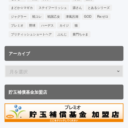
まどか☆マギカ
ステイフーリッシュ
源さん
とあるシリーズ
ジャグラー
戦コレ
戦国乙女
津風呂湖
GOD
Re:ゼロ
プレミオ
野球
ハーデス
カイジ
猫
ブリティッシュショートヘア
ぶんじ
黄門ちゃま
アーカイブ
貯玉補償基金加盟店