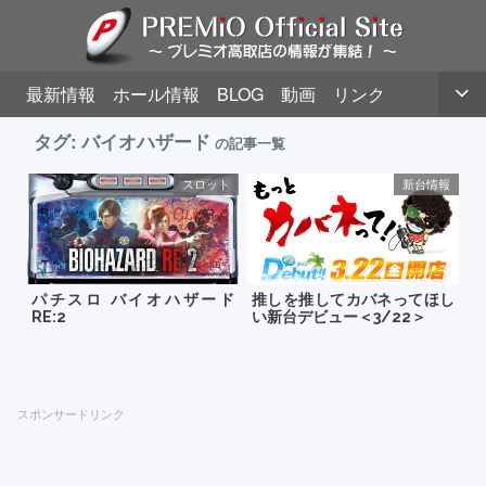
最新情報
ホール情報
BLOG
動画
リンク
タグ:
バイオハザード
の記事一覧
スロット
新台情報
パチスロ バイオハザード
推しを推してカバネってほし
RE:2
い新台デビュー＜3/22＞
スポンサードリンク