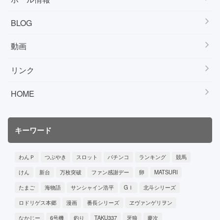
BLOG
動画
リンク
HOME
キーワード
わんＰ
つぶやき
スロット
パチンコ
ランキング
競馬
けん
新台
万枚突破
ファン感謝デー
卵
MATSURI
たまご
海物語
サンシャイン浩平
GⅠ
北斗シリーズ
ロドリゲス本郷
漫画
番長シリーズ
ヱヴァンゲリヲン
なかじー
6号機
釣り
TAKU337
牙狼
慶次