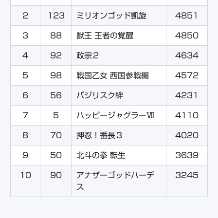
2
123
ミリオンゴッド凱旋
4851
3
88
獣王 王者の覚醒
4850
4
92
政宗２
4634
5
98
戦国乙女 西国参戦編
4572
6
56
バジリスク絆
4231
7
5
ハッピージャグラーⅦ
4110
8
70
押忍！番長３
4020
9
50
北斗の拳 転生
3639
10
90
アナザーゴッドハーデ
3245
ス