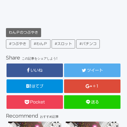
わんＰのつぶやき
#つぶやき
#わんＰ
#スロット
#パチンコ
Share
この記事をシェアしよう！
いいね
ツイート
はてブ
+1
Pocket
送る
Recommend
おすすめ記事