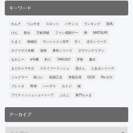
キーワード
わんＰ
つぶやき
スロット
パチンコ
ランキング
競馬
けん
新台
万枚突破
ファン感謝デー
卵
MATSURI
たまご
海物語
サンシャイン浩平
GⅠ
北斗シリーズ
ロドリゲス本郷
漫画
番長シリーズ
ヱヴァンゲリヲン
なかじー
6号機
釣り
TAKU337
牙狼
慶次
まどか☆マギカ
ステイフーリッシュ
源さん
とあるシリーズ
ジャグラー
戦コレ
戦国乙女
津風呂湖
GOD
Re:ゼロ
プレミオ
野球
ハーデス
カイジ
猫
ブリティッシュショートヘア
ぶんじ
黄門ちゃま
アーカイブ