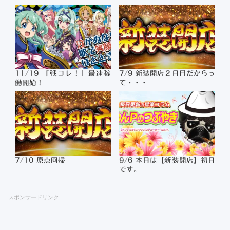
11/19 「戦コレ！」最速稼
7/9 新装開店２日目だからっ
働開始！
て・・・
7/10 原点回帰
9/6 本日は【新装開店】初日
です。
スポンサードリンク