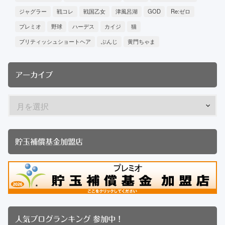
ジャグラー
戦コレ
戦国乙女
津風呂湖
GOD
Re:ゼロ
プレミオ
野球
ハーデス
カイジ
猫
ブリティッシュショートヘア
ぶんじ
黄門ちゃま
アーカイブ
貯玉補償基金加盟店
人気ブログランキング 参加中！