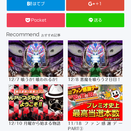
はてブ
+1
Pocket
送る
Recommend
おすすめ記事
12/7 喰うか! 喰われるか!
12/8 悪魔を喰らう２日目！
12/10 月曜から始まる物語
11/18 ファン感謝デー
PART③