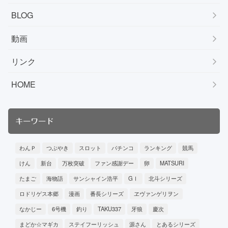
BLOG
動画
リンク
HOME
キーワード
わんＰ
つぶやき
スロット
パチンコ
ランキング
競馬
けん
新台
万枚突破
ファン感謝デー
卵
MATSURI
たまご
海物語
サンシャイン浩平
GⅠ
北斗シリーズ
ロドリゲス本郷
漫画
番長シリーズ
ヱヴァンゲリヲン
なかじー
6号機
釣り
TAKU337
牙狼
慶次
まどか☆マギカ
ステイフーリッシュ
源さん
とあるシリーズ