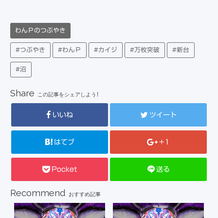
わんＰのつぶやき
#つぶやき
#わんＰ
#カイジ
#万枚突破
#新台
#沼
Share
この記事をシェアしよう！
いいね
ツイート
はてブ
+1
Pocket
送る
Recommend
おすすめ記事