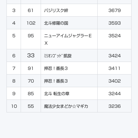
3
61
バジリスク絆
3679
4
102
北斗修羅の国
3593
5
95
ニューアイムジャグラーＥ
3524
Ｘ
33
6
ﾐﾘｵﾝｺﾞｯﾄﾞ凱旋
3424
7
91
押忍！番長３
3411
8
70
押忍！番長３
3402
9
85
北斗 転生の章
3244
10
55
魔法少女まどか☆マギカ
3236