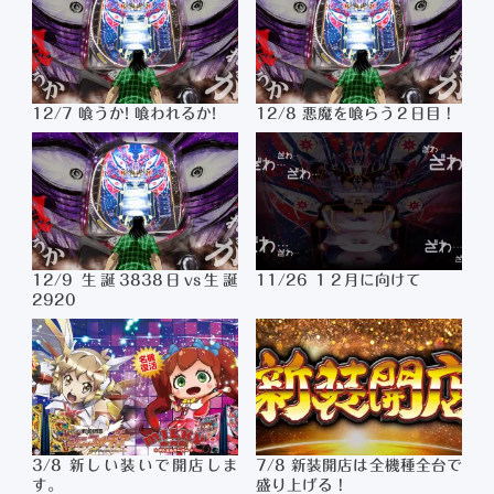
12/7 喰うか! 喰われるか!
12/8 悪魔を喰らう２日目！
12/9 生誕3838日vs生誕
11/26 １２月に向けて
2920
3/8 新しい装いで開店しま
7/8 新装開店は全機種全台で
す。
盛り上げる！