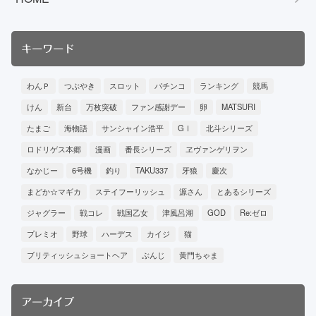
キーワード
わんＰ
つぶやき
スロット
パチンコ
ランキング
競馬
けん
新台
万枚突破
ファン感謝デー
卵
MATSURI
たまご
海物語
サンシャイン浩平
GⅠ
北斗シリーズ
ロドリゲス本郷
漫画
番長シリーズ
ヱヴァンゲリヲン
なかじー
6号機
釣り
TAKU337
牙狼
慶次
まどか☆マギカ
ステイフーリッシュ
源さん
とあるシリーズ
ジャグラー
戦コレ
戦国乙女
津風呂湖
GOD
Re:ゼロ
プレミオ
野球
ハーデス
カイジ
猫
ブリティッシュショートヘア
ぶんじ
黄門ちゃま
アーカイブ