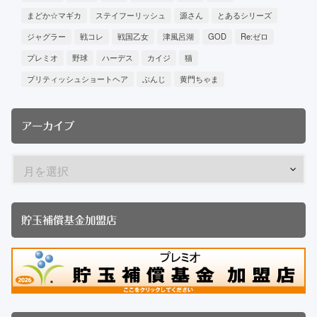
まどか☆マギカ
ステイフーリッシュ
源さん
とあるシリーズ
ジャグラー
戦コレ
戦国乙女
津風呂湖
GOD
Re:ゼロ
プレミオ
野球
ハーデス
カイジ
猫
ブリティッシュショートヘア
ぶんじ
黄門ちゃま
アーカイブ
貯玉補償基金加盟店