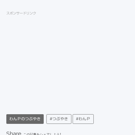
スポンサードリンク
わんＰのつぶやき
#つぶやき
#わんＰ
Share
この記事をシェアしよう！