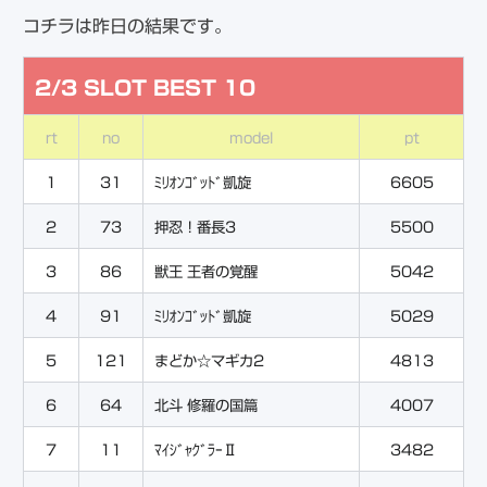
コチラは昨日の結果です。
2/3 SLOT BEST 10
rt
no
model
pt
1
31
ﾐﾘｵﾝｺﾞｯﾄﾞ凱旋
6605
2
73
押忍！番長3
5500
3
86
獣王 王者の覚醒
5042
4
91
ﾐﾘｵﾝｺﾞｯﾄﾞ凱旋
5029
5
121
まどか☆マギカ2
4813
6
64
北斗 修羅の国篇
4007
7
11
ﾏｲｼﾞｬｸﾞﾗｰⅡ
3482