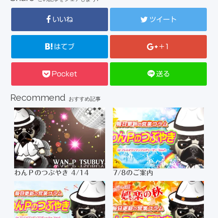
いいね
ツイート
はてブ
+1
Pocket
送る
Recommend
おすすめ記事
わんＰのつぶやき 4/14
7/8のご案内