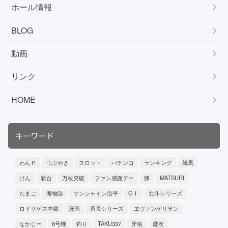
ホール情報
BLOG
動画
リンク
HOME
キーワード
わんＰ
つぶやき
スロット
パチンコ
ランキング
競馬
けん
新台
万枚突破
ファン感謝デー
卵
MATSURI
たまご
海物語
サンシャイン浩平
GⅠ
北斗シリーズ
ロドリゲス本郷
漫画
番長シリーズ
ヱヴァンゲリヲン
なかじー
6号機
釣り
TAKU337
牙狼
慶次