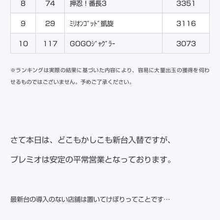
8
74
押忍！番長3
3351
9
29
ﾐﾘｵﾝｺﾞｯﾄﾞ凱旋
3116
10
117
GOGOｼﾞｬｸﾞﾗｰ
3073
※ランキングは実際の結果に基づいた内容により、容易に大量出玉の獲得を伺わ
せるものではございません。予めご了承ください。
さて本日は、どこもかしこも新台入替ですが、
プレミオは安定の平常営業となっております。
最新台の導入のない店舗は置いてけぼりってことです…