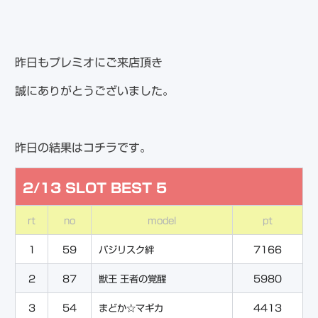
昨日もプレミオにご来店頂き
誠にありがとうございました。
昨日の結果はコチラです。
2/13 SLOT BEST 5
rt
no
model
pt
1
59
バジリスク絆
7166
2
87
獣王 王者の覚醒
5980
3
54
まどか☆マギカ
4413