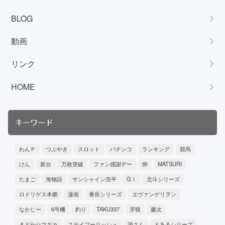
BLOG
動画
リンク
HOME
キーワード
わんＰ
つぶやき
スロット
パチンコ
ランキング
競馬
けん
新台
万枚突破
ファン感謝デー
卵
MATSURI
たまご
海物語
サンシャイン浩平
GⅠ
北斗シリーズ
ロドリゲス本郷
漫画
番長シリーズ
ヱヴァンゲリヲン
なかじー
6号機
釣り
TAKU337
牙狼
慶次
まどか☆マギカ
ステイフーリッシュ
源さん
とあるシリーズ