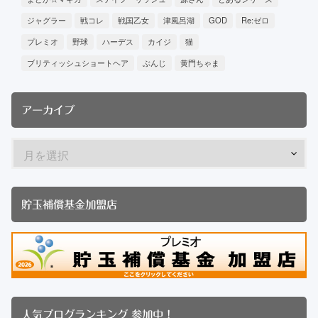
ジャグラー
戦コレ
戦国乙女
津風呂湖
GOD
Re:ゼロ
プレミオ
野球
ハーデス
カイジ
猫
ブリティッシュショートヘア
ぶんじ
黄門ちゃま
アーカイブ
貯玉補償基金加盟店
人気ブログランキング 参加中！