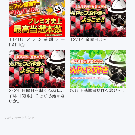
11/18 ファン感謝デー
12/14 金曜日は…
PART③
2/24 日曜日を制する為にま
5/8 旧基準機懸ける思い…。
ずは「知る」ことから始めな
いか。
スポンサードリンク