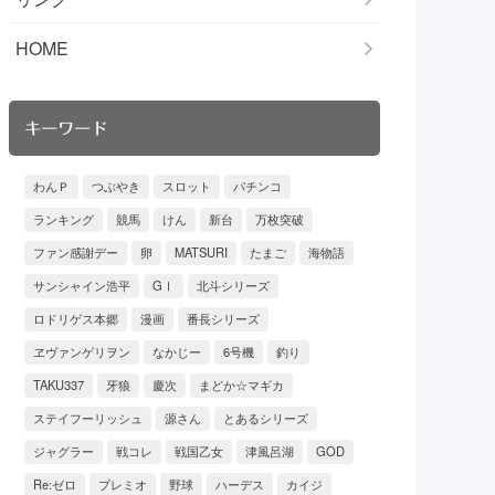
HOME
キーワード
わんＰ
つぶやき
スロット
パチンコ
ランキング
競馬
けん
新台
万枚突破
ファン感謝デー
卵
MATSURI
たまご
海物語
サンシャイン浩平
GⅠ
北斗シリーズ
ロドリゲス本郷
漫画
番長シリーズ
ヱヴァンゲリヲン
なかじー
6号機
釣り
TAKU337
牙狼
慶次
まどか☆マギカ
ステイフーリッシュ
源さん
とあるシリーズ
ジャグラー
戦コレ
戦国乙女
津風呂湖
GOD
Re:ゼロ
プレミオ
野球
ハーデス
カイジ