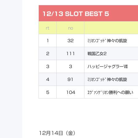
12/13 SLOT BEST 5
rt
no
1
32
ﾐﾘｵﾝｺﾞｯﾄﾞ神々の凱旋
2
111
戦国乙女2
3
3
ハッピージャグラーⅦ
4
91
ﾐﾘｵﾝｺﾞｯﾄﾞ神々の凱旋
5
104
ｴｳﾞｧﾝｹﾞﾘｵﾝ勝利への願い
12月14日（金）