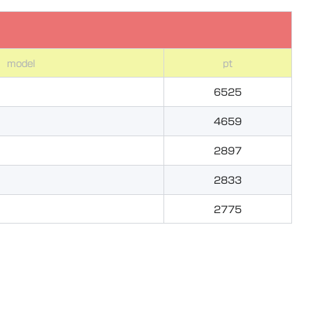
model
pt
6525
4659
2897
2833
2775