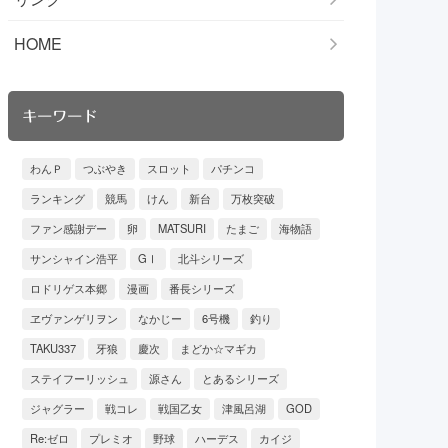
HOME
キーワード
わんＰ
つぶやき
スロット
パチンコ
ランキング
競馬
けん
新台
万枚突破
ファン感謝デー
卵
MATSURI
たまご
海物語
サンシャイン浩平
GⅠ
北斗シリーズ
ロドリゲス本郷
漫画
番長シリーズ
ヱヴァンゲリヲン
なかじー
6号機
釣り
TAKU337
牙狼
慶次
まどか☆マギカ
ステイフーリッシュ
源さん
とあるシリーズ
ジャグラー
戦コレ
戦国乙女
津風呂湖
GOD
Re:ゼロ
プレミオ
野球
ハーデス
カイジ