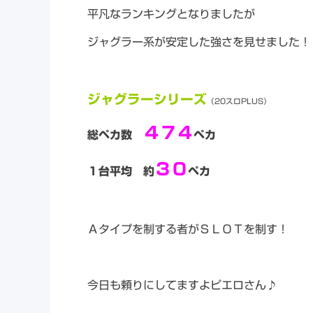
平凡なランキングとなりましたが
ジャグラー系が安定した強さを見せました！
ジャグラーシリーズ
（20スロPLUS）
４７４
総ペカ数
ペカ
３０
１台平均
約
ペカ
Ａタイプを制する者がＳＬＯＴを制す！
今日も頼りにしてますよピエロさん♪