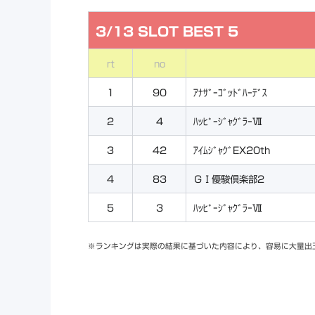
3/13 SLOT BEST 5
rt
no
1
90
ｱﾅｻﾞｰｺﾞｯﾄﾞﾊｰﾃﾞｽ
2
4
ﾊｯﾋﾟｰｼﾞｬｸﾞﾗｰⅦ
3
42
ｱｲﾑｼﾞｬｸﾞEX20th
4
83
ＧⅠ優駿倶楽部2
5
3
ﾊｯﾋﾟｰｼﾞｬｸﾞﾗｰⅦ
※ランキングは実際の結果に基づいた内容により、容易に大量出