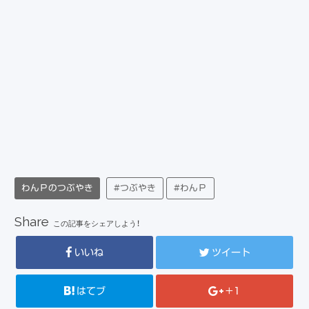
わんＰのつぶやき
#つぶやき
#わんＰ
Share
この記事をシェアしよう！
いいね
ツイート
はてブ
+1