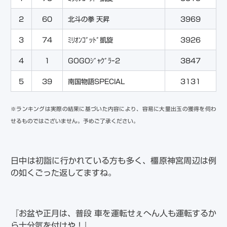
2
60
北斗の拳 天昇
3969
3
74
ﾐﾘｵﾝｺﾞｯﾄﾞ凱旋
3926
4
1
GOGOｼﾞｬｸﾞﾗｰ2
3847
5
39
南国物語SPECIAL
3131
※ランキングは実際の結果に基づいた内容により、容易に大量出玉の獲得を伺わ
せるものではございません。予めご了承ください。
日中は初詣に行かれている方も多く、橿原神宮周辺は例
の如くごった返してますね。
『お盆や正月は、普段 車を運転せぇへん人も運転するか
ら十分気を付けや！』