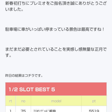
新春初打ちにプレミオをご指名頂き誠にありがとうござ
いました。
駐車場に車がいっぱい停まっている景色は最高ですね！
まだまだ必要とされていることを実感し感無量な正月で
す。
昨日の結果はコチラです。
1/2 SLOT BEST 5
rt
no
model
pt
1
75
ﾐﾘｵﾝｺﾞｯﾄﾞ凱旋
5519