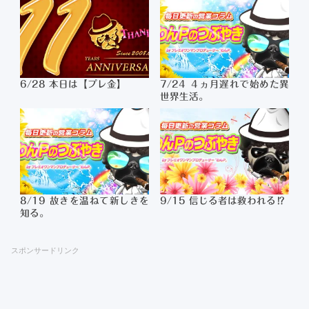
6/28 本日は【プレ金】
7/24 ４ヵ月遅れで始めた異
世界生活。
8/19 故きを温ねて新しきを
9/15 信じる者は救われる⁉
知る。
スポンサードリンク