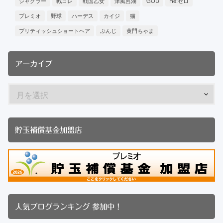
ジャグラー
戦コレ
戦国乙女
津風呂湖
GOD
Re:ゼロ
プレミオ
野球
ハーデス
カイジ
猫
ブリティッシュショートヘア
ぶんじ
黄門ちゃま
アーカイブ
貯玉補償基金加盟店
人気ブログランキング 参加中！