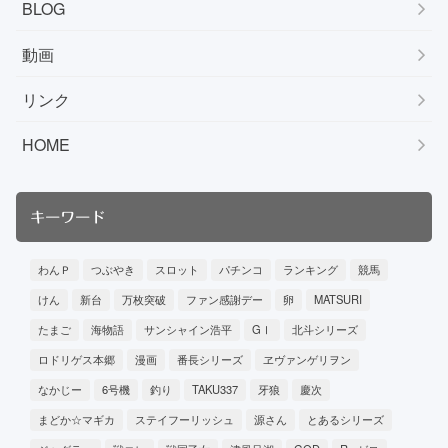
BLOG
動画
リンク
HOME
キーワード
わんＰ
つぶやき
スロット
パチンコ
ランキング
競馬
けん
新台
万枚突破
ファン感謝デー
卵
MATSURI
たまご
海物語
サンシャイン浩平
GⅠ
北斗シリーズ
ロドリゲス本郷
漫画
番長シリーズ
ヱヴァンゲリヲン
なかじー
6号機
釣り
TAKU337
牙狼
慶次
まどか☆マギカ
ステイフーリッシュ
源さん
とあるシリーズ