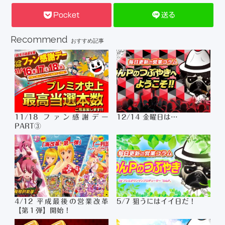
Pocket
送る
Recommend
おすすめ記事
11/18 ファン感謝デー
12/14 金曜日は…
PART③
4/12 平成最後の営業改革
5/7 狙うにはイイ日だ！
【第１弾】開始！