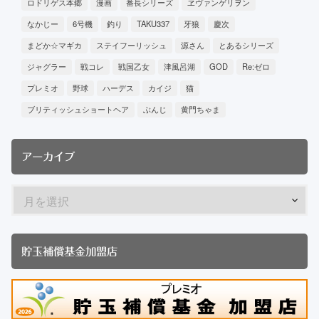
ロドリゲス本郷
漫画
番長シリーズ
ヱヴァンゲリヲン
なかじー
6号機
釣り
TAKU337
牙狼
慶次
まどか☆マギカ
ステイフーリッシュ
源さん
とあるシリーズ
ジャグラー
戦コレ
戦国乙女
津風呂湖
GOD
Re:ゼロ
プレミオ
野球
ハーデス
カイジ
猫
ブリティッシュショートヘア
ぶんじ
黄門ちゃま
アーカイブ
貯玉補償基金加盟店