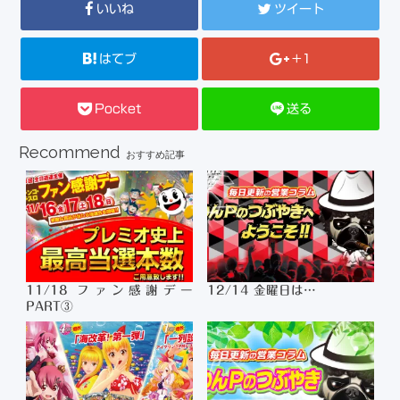
いいね
ツイート
はてブ
+1
Pocket
送る
Recommend
おすすめ記事
11/18 ファン感謝デー
12/14 金曜日は…
PART③