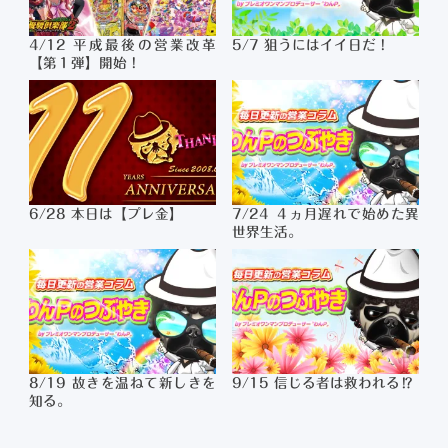
4/12 平成最後の営業改革
5/7 狙うにはイイ日だ！
【第１弾】開始！
6/28 本日は【プレ金】
7/24 ４ヵ月遅れで始めた異
世界生活。
8/19 故きを温ねて新しきを
9/15 信じる者は救われる⁉
知る。