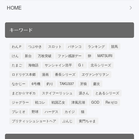
HOME
キーワード
わんＰ
つぶやき
スロット
パチンコ
ランキング
競馬
けん
新台
万枚突破
ファン感謝デー
卵
MATSURI
たまご
海物語
サンシャイン浩平
GⅠ
北斗シリーズ
ロドリゲス本郷
漫画
番長シリーズ
ヱヴァンゲリヲン
なかじー
6号機
釣り
TAKU337
牙狼
慶次
まどか☆マギカ
ステイフーリッシュ
源さん
とあるシリーズ
ジャグラー
戦コレ
戦国乙女
津風呂湖
GOD
Re:ゼロ
プレミオ
野球
ハーデス
カイジ
猫
ブリティッシュショートヘア
ぶんじ
黄門ちゃま