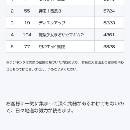
2
55
押忍！番長３
5724
3
19
ディスクアップ
5223
4
104
魔法少女まどか☆マギカ２
4361
5
77
ﾐﾘｵﾝｺﾞｯﾄﾞ凱旋
3828
※ランキングは実際の結果に基づいた内容により、容易に大量出玉の獲得を伺わ
せるものではございません。予めご了承ください。
お客様に一気に集まって頂く武器があるわけでもないの
で、日々地道な努力が続きます。