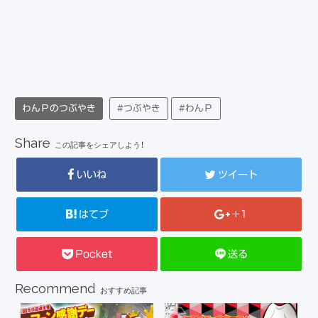
わんＰのつぶやき
#つぶやき
#わんＰ
Share
この記事をシェアしよう！
いいね
ツイート
はてブ
+1
Pocket
送る
Recommend
おすすめ記事