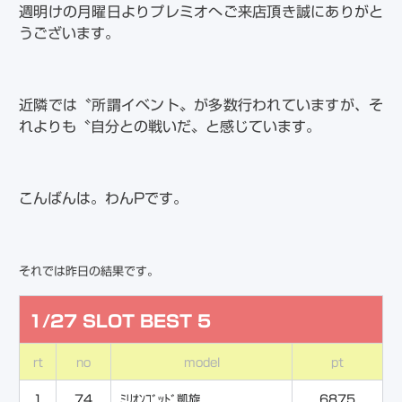
週明けの月曜日よりプレミオへご来店頂き誠にありがと
うございます。
近隣では〝所謂イベント〟が多数行われていますが、そ
れよりも〝自分との戦いだ〟と感じています。
こんばんは。わんPです。
それでは昨日の結果です。
1/27 SLOT BEST 5
rt
no
model
pt
1
74
ﾐﾘｵﾝｺﾞｯﾄﾞ凱旋
6875