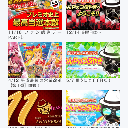
11/18 ファン感謝デー
12/14 金曜日は…
PART③
4/12 平成最後の営業改革
5/7 狙うにはイイ日だ！
【第１弾】開始！