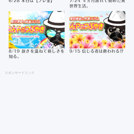
6/28 本日は【プレ金】
7/24 ４ヵ月遅れで始めた異
世界生活。
8/19 故きを温ねて新しきを
9/15 信じる者は救われる⁉
知る。
スポンサードリンク