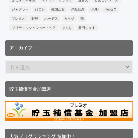
ジャグラー
戦コレ
戦国乙女
津風呂湖
GOD
Re:ゼロ
プレミオ
野球
ハーデス
カイジ
猫
ブリティッシュショートヘア
ぶんじ
黄門ちゃま
アーカイブ
貯玉補償基金加盟店
人気ブログランキング 参加中！