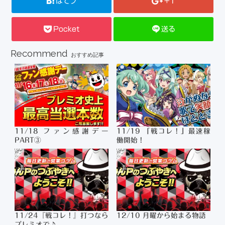
はてブ
+1
Pocket
送る
Recommend
おすすめ記事
11/18 ファン感謝デー
11/19 「戦コレ！」最速稼
PART③
働開始！
11/24『戦コレ！』打つなら
12/10 月曜から始まる物語
プレミオで♪