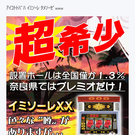
ｱｲｺﾄﾄﾊﾞﾊ ｲﾐｿｰﾚ ﾀﾒｿｰｾﾞ
www