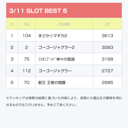
3/11 SLOT BEST 5
rt
no
model
pt
1
104
まどか☆マギカ2
3613
2
2
ゴーゴージャグラー2
3283
3
75
3168
ﾐﾘｵﾝｺﾞｯﾄﾞ神々の凱旋
4
112
ゴーゴージャグラー
2727
5
70
獣王 王者の覚醒
2685
※ランキングは実際の結果に基づいた内容により、容易に大量出玉の獲得を伺わ
せるものではございません。予めご了承ください。