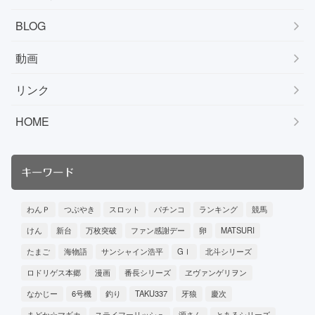
BLOG
動画
リンク
HOME
キーワード
わんＰ
つぶやき
スロット
パチンコ
ランキング
競馬
けん
新台
万枚突破
ファン感謝デー
卵
MATSURI
たまご
海物語
サンシャイン浩平
GⅠ
北斗シリーズ
ロドリゲス本郷
漫画
番長シリーズ
ヱヴァンゲリヲン
なかじー
6号機
釣り
TAKU337
牙狼
慶次
まどか☆マギカ
ステイフーリッシュ
源さん
とあるシリーズ