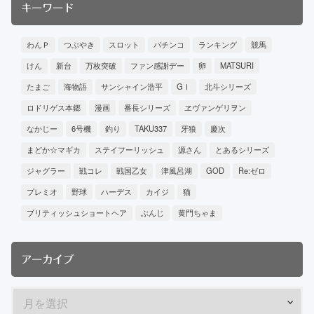
キーワード
わんＰ
つぶやき
スロット
パチンコ
ランキング
競馬
けん
新台
万枚突破
ファン感謝デー
卵
MATSURI
たまご
海物語
サンシャイン浩平
GⅠ
北斗シリーズ
ロドリゲス本郷
漫画
番長シリーズ
ヱヴァンゲリヲン
なかじー
6号機
釣り
TAKU337
牙狼
慶次
まどか☆マギカ
ステイフーリッシュ
源さん
とあるシリーズ
ジャグラー
戦コレ
戦国乙女
津風呂湖
GOD
Re:ゼロ
プレミオ
野球
ハーデス
カイジ
猫
ブリティッシュショートヘア
ぶんじ
黄門ちゃま
アーカイブ