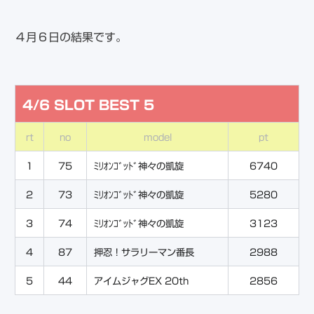
４月６日の結果です。
4/6 SLOT BEST 5
rt
no
model
pt
1
75
ﾐﾘｵﾝｺﾞｯﾄﾞ神々の凱旋
6740
2
73
ﾐﾘｵﾝｺﾞｯﾄﾞ神々の凱旋
5280
3
74
ﾐﾘｵﾝｺﾞｯﾄﾞ神々の凱旋
3123
4
87
押忍！サラリーマン番長
2988
5
44
アイムジャグEX 20th
2856