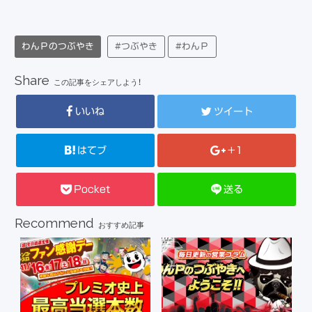
わんＰのつぶやき
#つぶやき
#わんＰ
Share
この記事をシェアしよう！
いいね
ツイート
はてブ
+1
Pocket
送る
Recommend
おすすめ記事