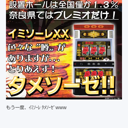
もう一度、ｲﾐｿｰﾚ ﾀﾒｿｰｾﾞwww