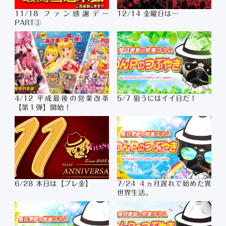
11/18 ファン感謝デー
12/14 金曜日は…
PART③
4/12 平成最後の営業改革
5/7 狙うにはイイ日だ！
【第１弾】開始！
6/28 本日は【プレ金】
7/24 ４ヵ月遅れで始めた異
世界生活。