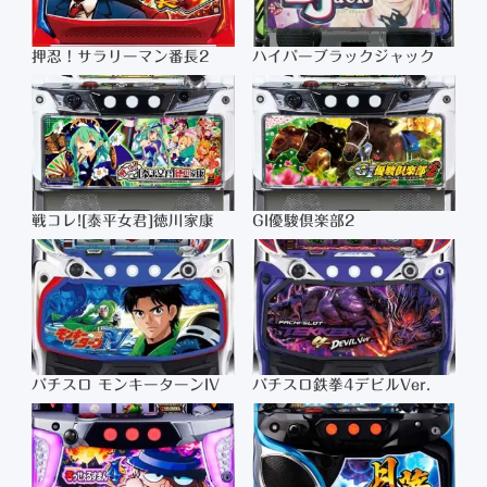
押忍！サラリーマン番長2
ハイパーブラックジャック
戦コレ![泰平女君]徳川家康
GI優駿倶楽部2
パチスロ モンキーターンIV
パチスロ鉄拳4デビルVer.