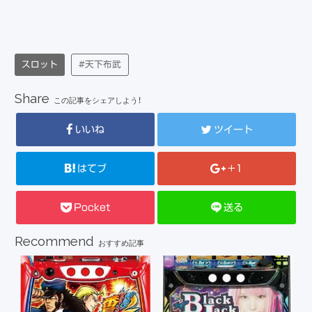
スロット
#天下布武
Share
この記事をシェアしよう！
いいね
ツイート
はてブ
+1
Pocket
送る
Recommend
おすすめ記事