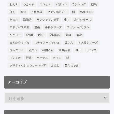
わんＰ
つぶやき
スロット
パチンコ
ランキング
競馬
けん
新台
万枚突破
ファン感謝デー
卵
MATSURI
たまご
海物語
サンシャイン浩平
GⅠ
北斗シリーズ
ロドリゲス本郷
漫画
番長シリーズ
ヱヴァンゲリヲン
なかじー
6号機
釣り
TAKU337
牙狼
慶次
まどか☆マギカ
ステイフーリッシュ
源さん
とあるシリーズ
ジャグラー
戦コレ
戦国乙女
津風呂湖
GOD
Re:ゼロ
プレミオ
野球
ハーデス
カイジ
猫
ブリティッシュショートヘア
ぶんじ
黄門ちゃま
アーカイブ