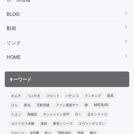
BLOG
動画
リンク
HOME
キーワード
わんＰ
つぶやき
スロット
パチンコ
ランキング
競馬
けん
新台
万枚突破
ファン感謝デー
卵
MATSURI
たまご
海物語
サンシャイン浩平
GⅠ
北斗シリーズ
ロドリゲス本郷
漫画
番長シリーズ
ヱヴァンゲリヲン
なかじー
6号機
釣り
TAKU337
牙狼
慶次