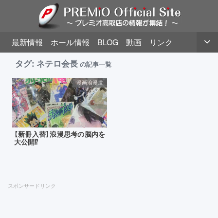
最新情報
ホール情報
BLOG
動画
リンク
タグ:
ネテロ会長
の記事一覧
漫画浪漫道
【新冊入替】浪漫思考の脳内を
大公開⁉
スポンサードリンク