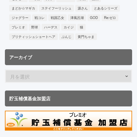
まどか☆マギカ
ステイフーリッシュ
源さん
とあるシリーズ
ジャグラー
戦コレ
戦国乙女
津風呂湖
GOD
Re:ゼロ
プレミオ
野球
ハーデス
カイジ
猫
ブリティッシュショートヘア
ぶんじ
黄門ちゃま
アーカイブ
貯玉補償基金加盟店