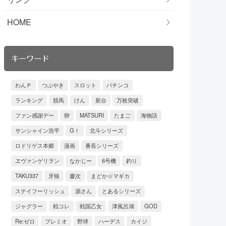
HOME
キーワード
わんＰ
つぶやき
スロット
パチンコ
ランキング
競馬
けん
新台
万枚突破
ファン感謝デー
卵
MATSURI
たまご
海物語
サンシャイン浩平
GⅠ
北斗シリーズ
ロドリゲス本郷
漫画
番長シリーズ
ヱヴァンゲリヲン
なかじー
6号機
釣り
TAKU337
牙狼
慶次
まどか☆マギカ
ステイフーリッシュ
源さん
とあるシリーズ
ジャグラー
戦コレ
戦国乙女
津風呂湖
GOD
Re:ゼロ
プレミオ
野球
ハーデス
カイジ