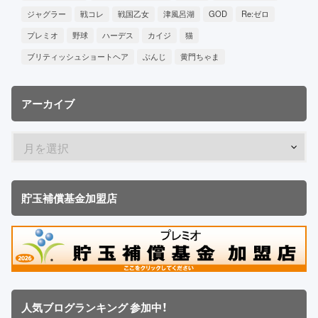
ジャグラー
戦コレ
戦国乙女
津風呂湖
GOD
Re:ゼロ
プレミオ
野球
ハーデス
カイジ
猫
ブリティッシュショートヘア
ぶんじ
黄門ちゃま
アーカイブ
貯玉補償基金加盟店
人気ブログランキング 参加中！