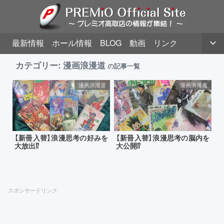
最新情報
ホール情報
BLOG
動画
リンク
カテゴリー:
漫画浪漫道
の記事一覧
漫画浪漫道
漫画浪漫道
【新冊入替】浪漫思考の好みを
【新冊入替】浪漫思考の脳内を
大放出⁉
大公開⁉
スポンサードリンク