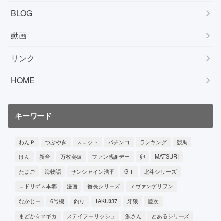
BLOG
動画
リンク
HOME
キーワード
わんＰ
つぶやき
スロット
パチンコ
ランキング
競馬
けん
新台
万枚突破
ファン感謝デー
卵
MATSURI
たまご
海物語
サンシャイン浩平
GⅠ
北斗シリーズ
ロドリゲス本郷
漫画
番長シリーズ
ヱヴァンゲリヲン
なかじー
6号機
釣り
TAKU337
牙狼
慶次
まどか☆マギカ
ステイフーリッシュ
源さん
とあるシリーズ