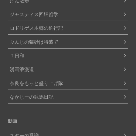
けん散歩
ジャスティス回胴哲学
ロドリゲス本郷の釣行記
ぶんじの猫砂は特盛で
Ｔ日和
漫画浪漫道
奈良をもっと盛り上げ隊
なかじーの競馬日記
動画
スターの系譜