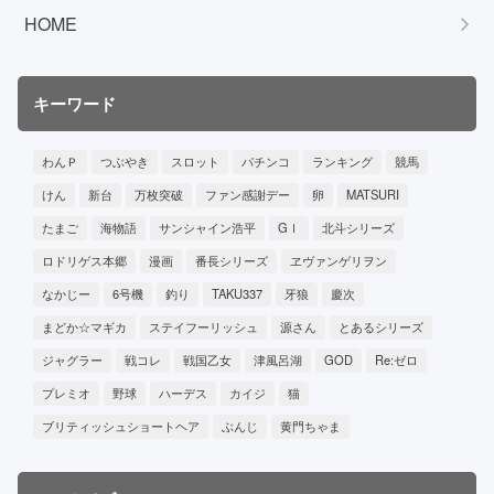
HOME
キーワード
わんＰ
つぶやき
スロット
パチンコ
ランキング
競馬
けん
新台
万枚突破
ファン感謝デー
卵
MATSURI
たまご
海物語
サンシャイン浩平
GⅠ
北斗シリーズ
ロドリゲス本郷
漫画
番長シリーズ
ヱヴァンゲリヲン
なかじー
6号機
釣り
TAKU337
牙狼
慶次
まどか☆マギカ
ステイフーリッシュ
源さん
とあるシリーズ
ジャグラー
戦コレ
戦国乙女
津風呂湖
GOD
Re:ゼロ
プレミオ
野球
ハーデス
カイジ
猫
ブリティッシュショートヘア
ぶんじ
黄門ちゃま