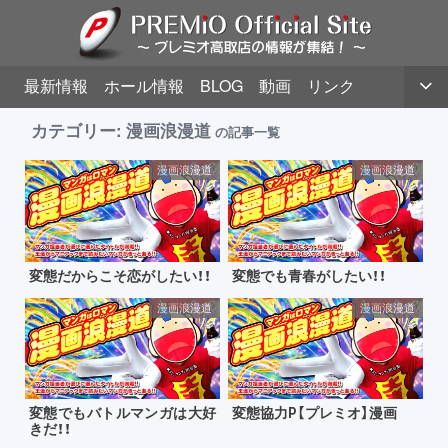
最新情報
ホール情報
BLOG
動画
リンク
カテゴリー:
漫画浪漫道
の記事一覧
漫画浪漫道
漫画浪漫道
変態だからこそ恋がしたい！！
変態でも青春がしたい！！
漫画浪漫道
漫画浪漫道
変態でもバトルマンガは大好
変態協力P【プレミオ】漫画
きだ！！