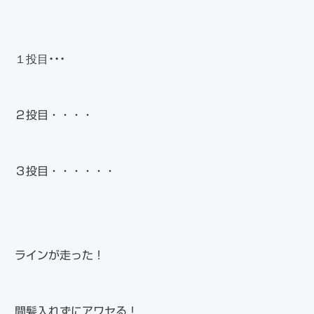
１投目・・・
２投目・・・・
３投目・・・・・・
ラインが走った！
間髪入れずにアワセる！