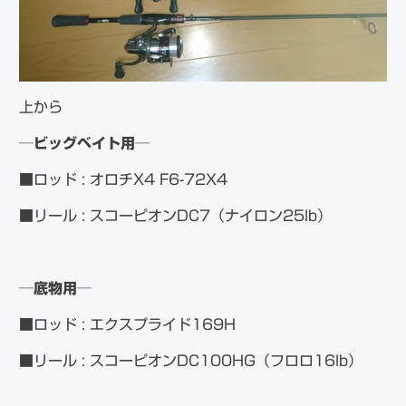
上から
─ビッグベイト用─
■ロッド : オロチX4 F6-72X4
■リール : スコーピオンDC7（ナイロン25lb）
─底物用─
■ロッド : エクスプライド169H
■リール : スコーピオンDC100HG（フロロ16lb）