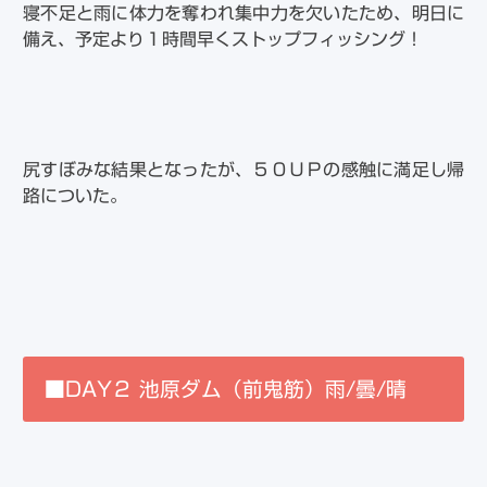
寝不足と雨に体力を奪われ集中力を欠いたため、明日に
備え、予定より１時間早くストップフィッシング！
尻すぼみな結果となったが、５０ＵＰの感触に満足し帰
路についた。
■DAY２ 池原ダム（前鬼筋）雨/曇/晴