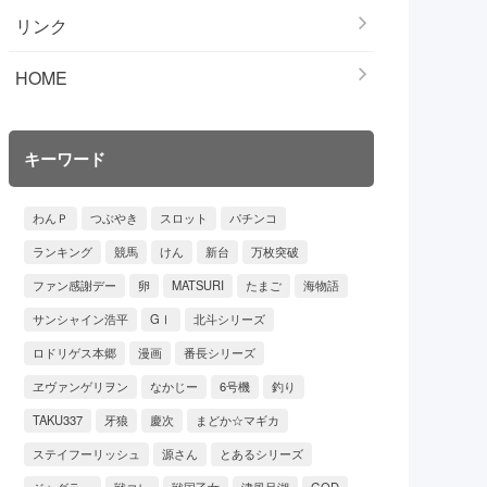
リンク
HOME
キーワード
わんＰ
つぶやき
スロット
パチンコ
ランキング
競馬
けん
新台
万枚突破
ファン感謝デー
卵
MATSURI
たまご
海物語
サンシャイン浩平
GⅠ
北斗シリーズ
ロドリゲス本郷
漫画
番長シリーズ
ヱヴァンゲリヲン
なかじー
6号機
釣り
TAKU337
牙狼
慶次
まどか☆マギカ
ステイフーリッシュ
源さん
とあるシリーズ