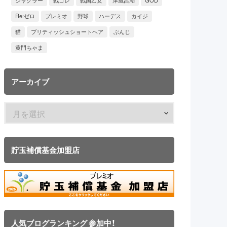
ジャグラー
戦コレ
戦国乙女
津風呂湖
GOD
Re:ゼロ
プレミオ
野球
ハーデス
カイジ
猫
ブリティッシュショートヘア
ぶんじ
黄門ちゃま
アーカイブ
貯玉補償基金加盟店
人気ブログランキング 参加中！