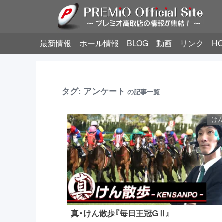
最新情報
ホール情報
BLOG
動画
リンク
H
タグ:
アンケート
の記事一覧
け
真・けん散歩『毎日王冠GⅡ』