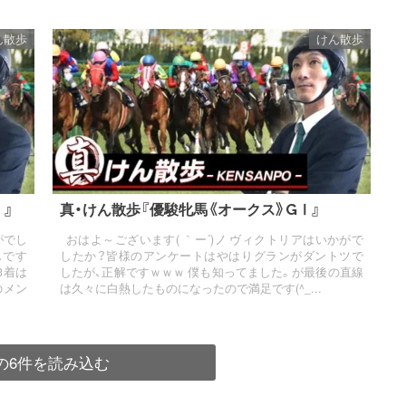
ん散歩
けん散歩
Ⅰ』
真・けん散歩『優駿牝馬《オークス》GⅠ』
がでし
おはよ～ございます( ｀ー´)ノ ヴィクトリアはいかがで
んです
したか？皆様のアンケートはやはりグランがダントツで
3着は
したが、正解ですｗｗｗ 僕も知ってました。が最後の直線
のメン
は久々に白熱したものになったので満足です(^_...
の6件を読み込む