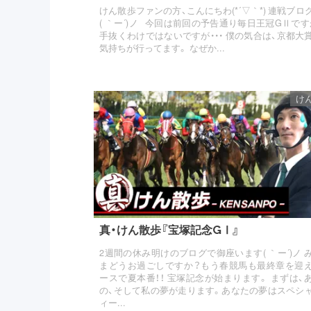
けん散歩ファンの方、こんにちわ(*´▽｀*) 連戦ブロ
( ｀ー´)ノ 今回は前回の予告通り毎日王冠GⅡですが
手抜くわけではないですが・・・ 僕の気合は、京都大
気持ちが行ってます。 なぜか...
け
真・けん散歩『宝塚記念GⅠ』
2週間の休み明けのブログで御座います( ｀ー´)ノ 
まどうお過ごしですか？もう春競馬も最終章を迎
ースで夏本番！！ 宝塚記念が始まります。 まずは、
の、そして私の夢が走ります。あなたの夢はスペシ
ィー...