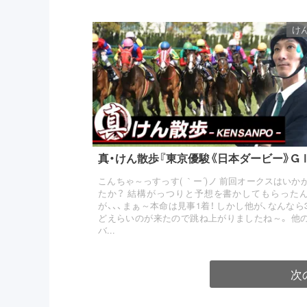
け
真・けん散歩『東京優駿《日本ダービー》G
こんちゃ～っすっす( ｀ー´)ノ 前回オークスはいか
たか？ 結構がっつりと予想を書かしてもらった
が、、、まぁ～本命は見事1着！ しかし他が、なんなら
どえらいのが来たので跳ね上がりましたね～。 他
バ...
次