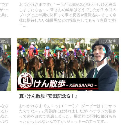
グです
おつかれさまです( ｀ー´)ノ 宝塚記念が終わり、ひと段落
・・・
しましたなぁ～。 皆さんの成績はどうでしたか？ 今回の
賞典に
ブログは上半期の決算って事で反省や意気込み、そして今
後に期待したい注目馬などの報告をしてもらう内容です(
｀...
ん散歩
けん散歩
真・けん散歩『安田記念GⅠ』
みなさ
おつかれさまでぇ～っす( ｀ー´)ノ ダービーはすごかっ
えるレ
たですね～。。馬券的には外れましたが、ベテランの強さ
あなた
ってのを改めて実感しました。 展開的に不利な部分もあ
ャルウ
ったかもしれないんですが、ジョッキーの力ってす...