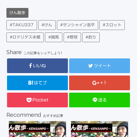
けん散歩
#TAKU337
#けん
#サンシャイン浩平
#スロット
#ロドリゲス本郷
#競馬
#野球
#釣り
Share
この記事をシェアしよう！
いいね
ツイート
はてブ
+1
Pocket
送る
Recommend
おすすめ記事