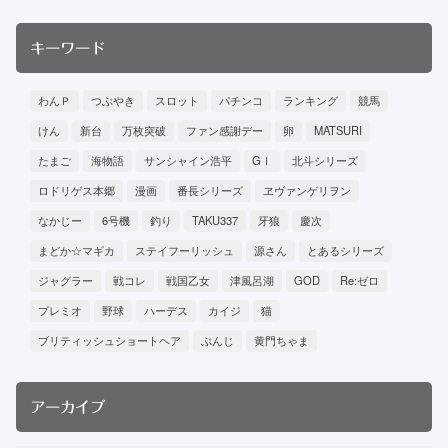
キーワード
わんＰ
つぶやき
スロット
パチンコ
ランキング
競馬
けん
新台
万枚突破
ファン感謝デー
卵
MATSURI
たまご
海物語
サンシャイン浩平
GⅠ
北斗シリーズ
ロドリゲス本郷
漫画
番長シリーズ
ヱヴァンゲリヲン
なかじー
6号機
釣り
TAKU337
牙狼
慶次
まどか☆マギカ
ステイフーリッシュ
源さん
とあるシリーズ
ジャグラー
戦コレ
戦国乙女
津風呂湖
GOD
Re:ゼロ
プレミオ
野球
ハーデス
カイジ
猫
ブリティッシュショートヘア
ぶんじ
黄門ちゃま
アーカイブ