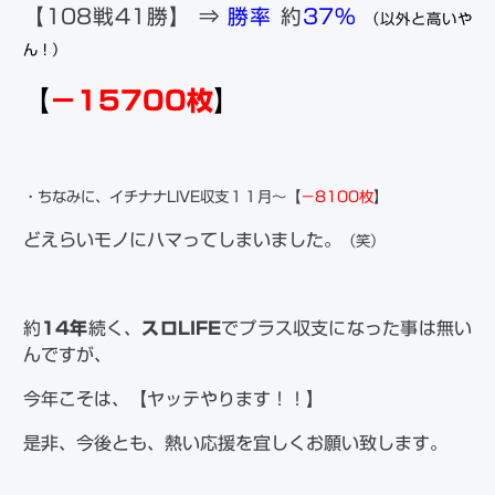
【108戦41勝】 ⇒
勝率
約
37％
（以外と高いや
ん！）
【
－15700枚
】
・ちなみに、イチナナLIVE収支１１月～【
－8100枚
】
どえらいモノにハマってしまいました。
（笑）
約
14年
続く、
スロLIFE
でプラス収支になった事は無い
んですが、
今年こそは、【ヤッテやります！！】
是非、今後とも、熱い応援を宜しくお願い致します。