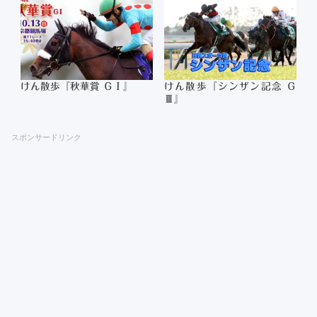
けん散歩『秋華賞 ＧⅠ』
けん散歩『シンザン記念 Ｇ
Ⅲ』
スポンサードリンク