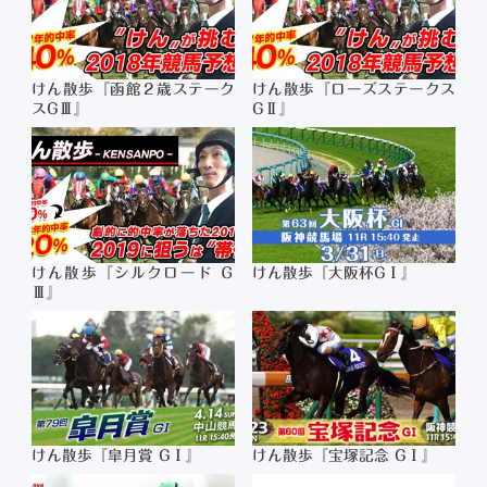
けん散歩『函館２歳ステーク
けん散歩『ローズステークス
スGⅢ』
GⅡ』
けん散歩『シルクロード Ｇ
けん散歩『大阪杯GⅠ』
Ⅲ』
けん散歩『皐月賞 GⅠ』
けん散歩『宝塚記念 GⅠ』