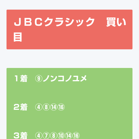
ＪＢＣクラシック 買い
目
１着 ⑨ノンコノユメ
２着 ④⑧⑭⑯
３着 ④⑦⑧⑩⑭⑯