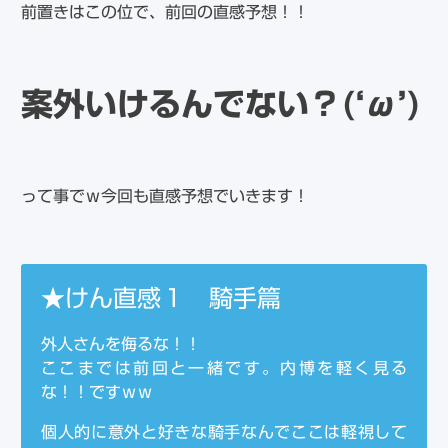
前置きはこの位で、前回の直感予想！！
案外いけるんでない？(‘ω’)
って事でｗ今回も直感予想でいきます！
★けん直感１ 騎手篇
外人さんを侮るな！！
ここまでは前回と一緒です。内博を軽く見る
な！！ですｗｗ
個人的に意外と好きな騎手なんでここは軽視して