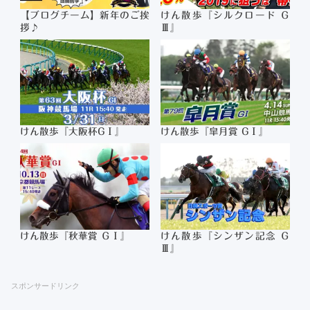
【ブログチーム】新年のご挨
けん散歩『シルクロード Ｇ
拶♪
Ⅲ』
けん散歩『大阪杯GⅠ』
けん散歩『皐月賞 GⅠ』
けん散歩『秋華賞 ＧⅠ』
けん散歩『シンザン記念 Ｇ
Ⅲ』
スポンサードリンク