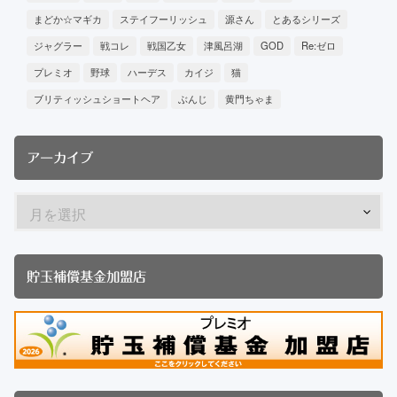
まどか☆マギカ
ステイフーリッシュ
源さん
とあるシリーズ
ジャグラー
戦コレ
戦国乙女
津風呂湖
GOD
Re:ゼロ
プレミオ
野球
ハーデス
カイジ
猫
ブリティッシュショートヘア
ぶんじ
黄門ちゃま
アーカイブ
貯玉補償基金加盟店