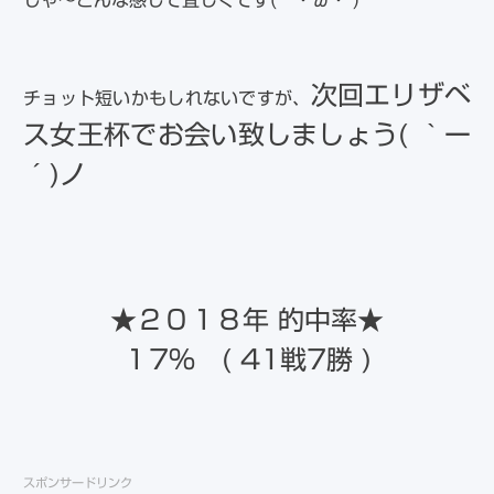
じゃ～こんな感じで宜しくです(´・ω・`)
次回エリザベ
チョット短いかもしれないですが、
ス女王杯でお会い致しましょう( ｀ー
´)ノ
★２０１８年 的中率★
１7％ ( 41戦7勝 )
スポンサードリンク