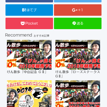
はてブ
+1
Pocket
送る
Recommend
おすすめ記事
けん散歩『中山記念 ＧⅡ』
けん散歩『ローズステークス
GⅡ』