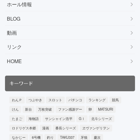
ホール情報
BLOG
動画
リンク
HOME
キーワード
わんＰ
つぶやき
スロット
パチンコ
ランキング
競馬
けん
新台
万枚突破
ファン感謝デー
卵
MATSURI
たまご
海物語
サンシャイン浩平
GⅠ
北斗シリーズ
ロドリゲス本郷
漫画
番長シリーズ
ヱヴァンゲリヲン
なかじー
6号機
釣り
TAKU337
牙狼
慶次