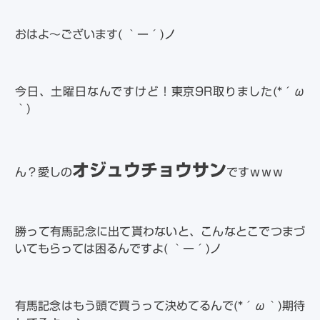
おはよ～ございます( ｀ー´)ノ
今日、土曜日なんですけど！東京9R取りました(*´ω
｀)
オジュウチョウサン
ん？愛しの
ですｗｗｗ
勝って有馬記念に出て貰わないと、こんなとこでつまづ
いてもらっては困るんですよ( ｀ー´)ノ
有馬記念はもう頭で買うって決めてるんで(*´ω｀)期待