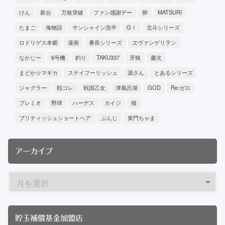
けん
新台
万枚突破
ファン感謝デー
卵
MATSURI
たまご
海物語
サンシャイン浩平
GⅠ
北斗シリーズ
ロドリゲス本郷
漫画
番長シリーズ
ヱヴァンゲリヲン
なかじー
6号機
釣り
TAKU337
牙狼
慶次
まどか☆マギカ
ステイフーリッシュ
源さん
とあるシリーズ
ジャグラー
戦コレ
戦国乙女
津風呂湖
GOD
Re:ゼロ
プレミオ
野球
ハーデス
カイジ
猫
ブリティッシュショートヘア
ぶんじ
黄門ちゃま
アーカイブ
貯玉補償基金加盟店