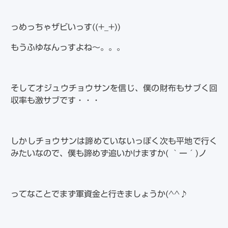
っめっちゃザビいっす((+_+))
もうふゆなんっすよね～。。。
そしてオジュウチョウサンを信じ、僕の財布もサブく回
収率も激サブです・・・
しかしチョウサンは諦めていないっぽく次も平地で行く
みたいなので、僕も諦めず追いかけますか( ｀ー´)ノ
ってなことでまず軍資金と行きましょうか(^^♪