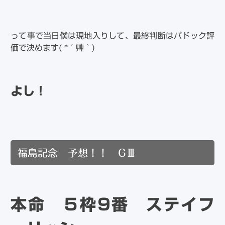
って事で当日僕は現地入りして、最終判断はパドック評
価で決めます( *´艸｀)
よし！
福島記念 予想！！ GⅢ
本命 ５枠9番 ステイフ