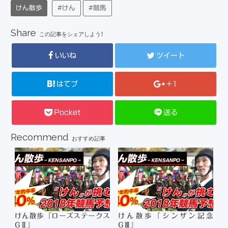
けん散歩
#けん
#競馬
Share
この記事をシェアしよう！
いいね
ツイート
はてブ
+1
Pocket
送る
Recommend
おすすめ記事
けん散歩『ローズステークス
けん散歩『シンザン記念
GⅡ』
GⅢ』