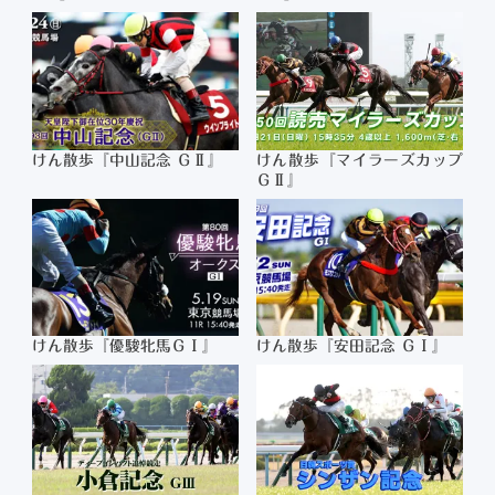
けん散歩『中山記念 ＧⅡ』
けん散歩『マイラーズカップ
ＧⅡ』
けん散歩『優駿牝馬ＧⅠ』
けん散歩『安田記念 ＧⅠ』