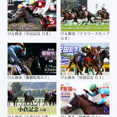
けん散歩『中山記念 ＧⅡ』
けん散歩『マイラーズカップ
ＧⅡ』
けん散歩『優駿牝馬ＧⅠ』
けん散歩『安田記念 ＧⅠ』
けん散歩『小倉記念 GⅢ』
けん散歩『秋華賞 ＧⅠ』