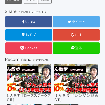
Share
この記事をシェアしよう！
いいね
ツイート
はてブ
+1
Pocket
送る
Recommend
おすすめ記事
けん散歩『ローズステークス
けん散歩『シンザン記念
GⅡ』
GⅢ』