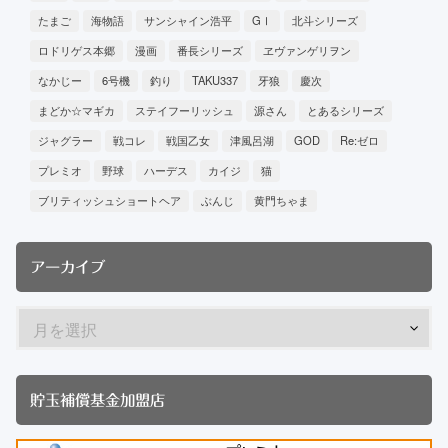
たまご
海物語
サンシャイン浩平
GⅠ
北斗シリーズ
ロドリゲス本郷
漫画
番長シリーズ
ヱヴァンゲリヲン
なかじー
6号機
釣り
TAKU337
牙狼
慶次
まどか☆マギカ
ステイフーリッシュ
源さん
とあるシリーズ
ジャグラー
戦コレ
戦国乙女
津風呂湖
GOD
Re:ゼロ
プレミオ
野球
ハーデス
カイジ
猫
ブリティッシュショートヘア
ぶんじ
黄門ちゃま
アーカイブ
貯玉補償基金加盟店